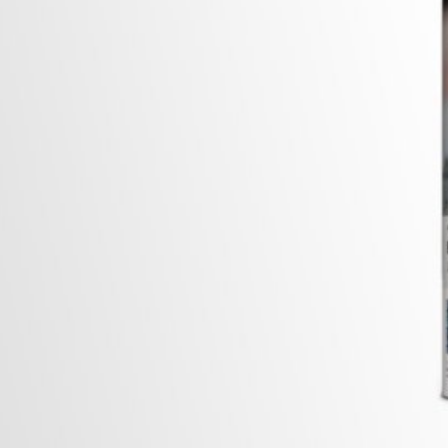
analysedienstes Google Analytics. Anbieter ist die Google Inc., 16
det so genannte "Cookies". Das sind Textdateien, die auf Ihrem C
h Sie ermöglichen. Die durch den Cookie erzeugten Informationen ü
n Google in den USA übertragen und dort gespeichert.
okies erfolgt auf Grundlage von Art. 6 Abs. 1 lit. f DSGVO. Der Webs
haltens, um sowohl sein Webangebot als auch seine Werbung zu opti
on IP-Anonymisierung aktiviert. Dadurch wird Ihre IP-Adresse von Go
rtragsstaaten des Abkommens über den Europäischen Wirtschaftsraum
 volle IP-Adresse an einen Server von Google in den USA übertragen
diese Informationen benutzen, um Ihre Nutzung der Website auszuwe
und um weitere mit der Websitenutzung und der Internetnutzung ve
 im Rahmen von Google Analytics von Ihrem Browser übermittelte IP-
durch eine entsprechende Einstellung Ihrer Browser-Software verhind
g hoch
nicht sämtliche Funktionen dieser Website vollumfänglich werden nu
/
MB