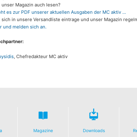
 Art. 17 DSGVO können Sie jederzeit von uns die Berichtigung, Lö
n unser Magazin auch lesen?
ht es zur PDF unserer aktuellen Ausgaben der MC aktiv ...
 sich in unsere Versandliste eintrage und unser Magazin regel
r und melden sich an.
echpartner:
oysidis
, Chefredakteur MC aktiv
a
Magazine
Downloads
R