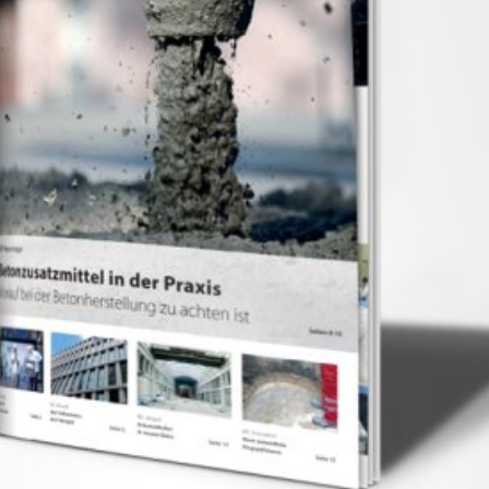
00 Amphitheatre Parkway Mountain View,
omputer gespeichert werden und die eine
ber Ihre Benutzung dieser Website
itebetreiber hat ein berechtigtes
mieren.
ogle innerhalb von Mitgliedstaaten der
 vor der Übermittlung in die USA
 und dort gekürzt. Im Auftrag des
rten, um Reports über die
rbundene Dienstleistungen gegenüber
Adresse wird nicht mit anderen Daten
ern; wir weisen Sie jedoch darauf hin,
tzen können. Sie können darüber hinaus