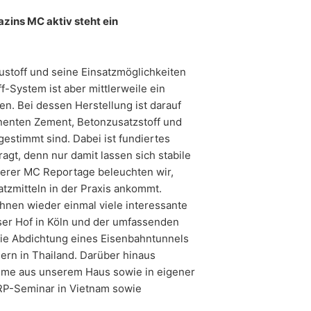
zins MC aktiv steht ein
ter:
https://www.google.de/intl/de/polici
nenbezogenen Daten an sonstige
ustoff und seine Einsatzmöglichkeiten
ff-System ist aber mittlerweile ein
n. Bei dessen Herstellung ist darauf
its erteilte Einwilligung jederzeit
erruf erfolgten Datenverarbeitung bleibt
nenten Zement, Betonzusatzstoff und
estimmt sind. Dabei ist fundiertes
gt, denn nur damit lassen sich stabile
serer MC Reportage beleuchten wir,
ufsichtsbehörde zu. Zuständige
tzmitteln in der Praxis ankommt.
onsfreiheit NRW, Düsseldorf.
 Ihnen wieder einmal viele interessante
ser Hof in Köln und der umfassenden
siert verarbeiten, an sich oder an einen
die Abdichtung eines Eisenbahntunnels
agung der Daten an einen anderen
dern in Thailand. Darüber hinaus
eme aus unserem Haus sowie in eigener
 IRP-Seminar in Vietnam sowie
eilung zu den zu Ihrer Person