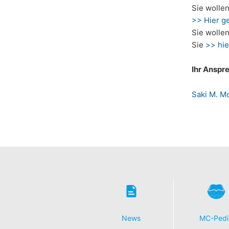
gespeicherten Daten zu ersuchen. Gemäß
Sie wolle
personenbezogener Daten verlangen.
>> Hier ge
Sie wollen
Sie
>> hie
Ihr Anspr
Saki M. M
News
MC-Pedi