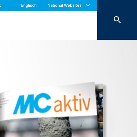
 with an answer as soon as possible.
. 6 Abs. 1 lit. F DSGVO) Informationen
t
Englisch
National Websites
us again should you find necessary.
 der Daten erfolgt aus
hoben werden, sind sie solange von der
eschränkt.
 des Kontaktformulars erfassen wir
hrer Nachricht sowie von Ihnen
Daten verfolgen wir das berechtigte
rund handels- und steuerrechtlicher
nstleister, der die Internetseite in
nen Zeitraum von 10 Jahren
ftsraumes ist nicht beabsichtigt.