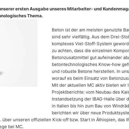
 in 2019 erschienen!
rt. 6 Abs. 1 lit. f DSGVO dar.
unserer ersten Ausgabe unseres Mitarbeiter- und Kundenmaga
Nutzerdaten finden Sie in der Datenschutzerklärung von YouTube un
hnologisches Thema.
inerlei personenbezogene Daten auf. Eine Übermittlung der perso
Beton ist der am meisten genutzte Ba
sind sehr vielfältig. Aus dem Drei-Sto
verarbeitung
komplexes Viel-Stoff-System geworde
ur mit Ihrer ausdrücklichen Einwilligung möglich. Sie können eine bere
ose Mitteilung per E-Mail an uns. Die Rechtmäßigkeit der bis zum Wid
zu achten, dass die einzelnen Kompo
Betonzusatzmittel gut aufeinander abg
betontechnologisches Know-how gefra
 Aufsichtsbehörde
und robuste Betone herstellen. In un
ße steht dem Betroffenen ein Beschwerderecht bei der zuständigen A
worauf es beim Einsatz von Betonzusa
hen Fragen ist die Landesbeauftragte für Datenschutz und Informati
Mit der aktuellen MC aktiv bieten wir
Projektberichte: vom Neubau des Kai
Grundlage Ihrer Einwilligung oder in Erfüllung eines Vertrags automati
Instandsetzung der IBAG-Halle über 
sbaren Format aushändigen zu lassen. Sofern Sie die direkte Übertr
in Italien bis hin zum Bau von Windrä
 nur, soweit es technisch machbar ist.
berichten wir über neue Produktsyst
schung, Sperrung
. über unseren offiziellen Kick-off bzw. Start in Äthiopien, das
t berechtigt gegenüber MC-Bauchemie um umfangreiche Auskunftsert
ege bei MC.