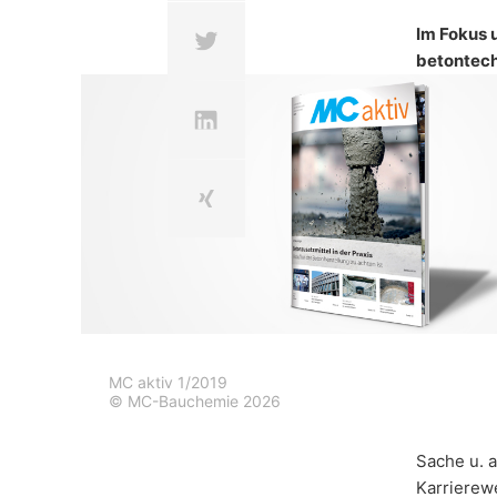
Kundenmagazins MC aktiv
ein berechtigtes Interesse im Sinne von A
Im Fokus 
Weitere Informationen zum Umgang mit 
es/privacy
.
betontec
Wir bewahren im Rahmen von YouTube ke
Empfänger erfolgt nicht.
Widerruf Ihrer Einwilligung zur Daten
Einige Datenverarbeitungsvorgänge sind n
widerrufen. Dazu reicht z. B. eine forml
vom Widerruf unberührt.
Beschwerderecht bei der zuständigen
Im Falle datenschutzrechtlicher Verstö
Aufsichtsbehörde in datenschutzrechtlic
Recht auf Datenübertragbarkeit
Sie haben das Recht, Daten, die wir auf 
MC aktiv 1/2019
Dritten in einem gängigen, maschinenle
© MC-Bauchemie 2026
Verantwortlichen verlangen, erfolgt dies
Recht zur Auskunft, Berichtigung, Lö
Sache u. a
Sie sind gemäß Art. 15 DSGVO jederzei
Karrierew