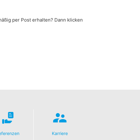
schung und Sperrung einzelner
mäßig per Post erhalten? Dann klicken
eferenzen
Karriere