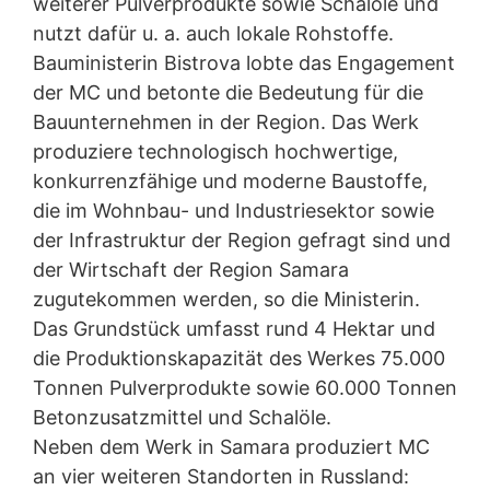
weiterer Pulverprodukte sowie Schalöle und
verfügbare Browser-Plugin herunterladen und
installieren:
nutzt dafür u. a. auch lokale Rohstoffe.
https://tools.google.com/dlpage/gaoptout?hl=de
Bauministerin Bistrova lobte das Engagement
der MC und betonte die Bedeutung für die
Widerspruch gegen Datenerfassung
Sie können die Erfassung Ihrer Daten durch Google
Bauunternehmen in der Region. Das Werk
Analytics verhindern, indem Sie auf folgenden Link
produziere technologisch hochwertige,
klicken. Es wird ein Opt-Out-Cookie gesetzt, der die
konkurrenzfähige und moderne Baustoffe,
Erfassung Ihrer Daten bei zukünftigen Besuchen dieser
Website verhindert:
die im Wohnbau- und Industriesektor sowie
Google Analytics deaktivieren
der Infrastruktur der Region gefragt sind und
der Wirtschaft der Region Samara
Mehr Informationen zum Umgang mit Nutzerdaten bei
Google Analytics finden Sie in der Datenschutzerklärung
zugutekommen werden, so die Ministerin.
von Google:
https://support.google.com/analytics/answ
Das Grundstück umfasst rund 4 Hektar und
er/6004245?hl=de
die Produktionskapazität des Werkes 75.000
Auftragsdatenverarbeitung
Tonnen Pulverprodukte sowie 60.000 Tonnen
Wir haben mit Google einen Vertrag zur
Betonzusatzmittel und Schalöle.
Auftragsdatenverarbeitung abgeschlossen und setzen
Neben dem Werk in Samara produziert MC
die strengen Vorgaben der deutschen
Datenschutzbehörden bei der Nutzung von Google
an vier weiteren Standorten in Russland: