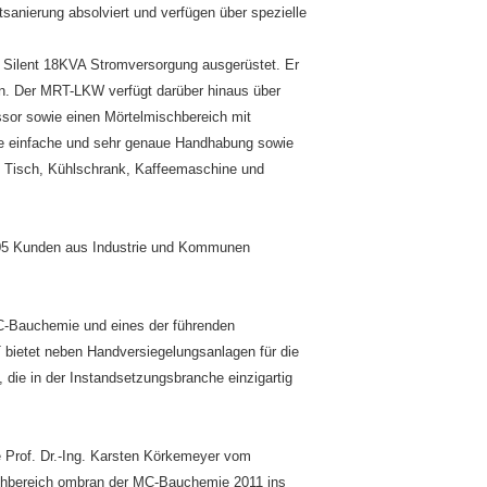
anierung absolviert und verfügen über spezielle
r Silent 18KVA Stromversorgung ausgerüstet. Er
nen. Der MRT-LKW verfügt darüber hinaus über
or sowie einen Mörtelmischbereich mit
ne einfache und sehr genaue Handhabung sowie
m Tisch, Kühlschrank, Kaffeemaschine und
2005 Kunden aus Industrie und Kommunen
C-Bauchemie und eines der führenden
bietet neben Handversiegelungsanlagen für die
die in der Instandsetzungsbranche einzigartig
ie Prof. Dr.-Ing. Karsten Körkemeyer vom
achbereich ombran der MC-Bauchemie 2011 ins