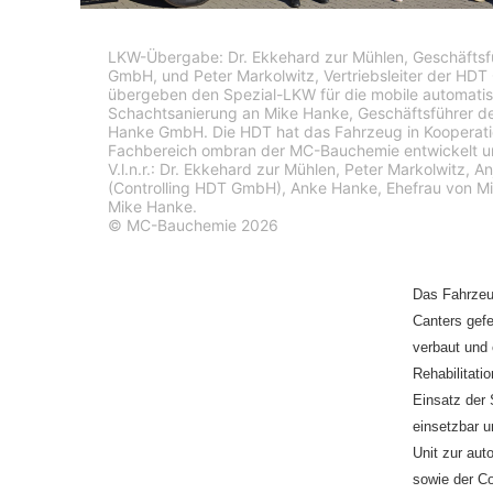
Repair Technology) von
aus Bottrop erworben.
LKW-Übergabe: Dr. Ekkehard zur Mühlen, Geschäftsf
GmbH, und Peter Markolwitz, Vertriebsleiter der HD
übergeben den Spezial-LKW für die mobile automatis
Schachtsanierung an Mike Hanke, Geschäftsführer de
Hanke GmbH. Die HDT hat das Fahrzeug in Kooperat
Fachbereich ombran der MC-Bauchemie entwickelt un
V.l.n.r.: Dr. Ekkehard zur Mühlen, Peter Markolwitz, 
(Controlling HDT GmbH), Anke Hanke, Ehefrau von M
Mike Hanke.
© MC-Bauchemie 2026
Das Fahrzeu
Canters gefe
verbaut und
Rehabilitati
Einsatz der 
einsetzbar u
Unit zur aut
sowie der Co