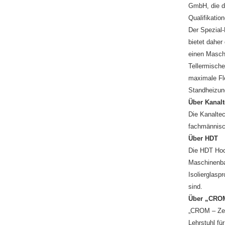
GmbH, die da
Qualifikatio
Der Spezial-
bietet daher
einen Masch
Tellermisch
maximale Fle
Standheizun
Über Kanal
Die Kanalte
fachmännisc
Über HDT
Die HDT Hoc
Maschinenba
Isolierglasp
sind.
Über „CROM 
„CROM – Zert
Lehrstuhl f