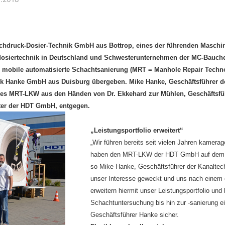
 Art. 17 DSGVO können Sie jederzeit von uns die Berichtigung, Lö
chdruck-Dosier-Technik GmbH aus Bottrop, eines der führenden Maschi
osiertechnik in Deutschland und Schwesterunternehmen der MC-Bauchem
 mobile automatisierte Schachtsanierung (MRT = Manhole Repair Techno
ik Hanke GmbH aus Duisburg übergeben. Mike Hanke, Geschäftsführer 
des MRT-LKW aus den Händen von Dr. Ekkehard zur Mühlen, Geschäftsfü
eiter der HDT GmbH, entgegen.
irbt
„Leistungsportfolio erweitert“
„Wir führen bereits seit vielen Jahren kamer
-LKW
haben den MRT-LKW der HDT GmbH auf dem d
so Mike Hanke, Geschäftsführer der Kanalte
unser Interesse geweckt und uns nach einem e
erweitern hiermit unser Leistungsportfolio un
GmbH aus Duisburg hat einen Spezial-LKW
Schachtuntersuchung bis hin zur -sanierung e
sierte Schachtsanierung (MRT = Manhole
Geschäftsführer Hanke sicher.