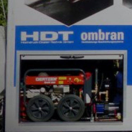
die Erfassung der durch den Cookie erz
Verarbeitung dieser Daten durch Google
installieren:
https://tools.google.com/dlpage/gaopt
Betreff*
Widerspruch gegen Datenerfassung
Sie können die Erfassung Ihrer Daten du
der die Erfassung Ihrer Daten bei zukün
Google Analytics deaktivieren
Nachricht
Mehr Informationen zum Umgang mit Nutz
om/analytics/answer/6004245?hl=de
Auftragsdatenverarbeitung
Wir haben mit Google einen Vertrag zu
Datenschutzbehörden bei der Nutzung v
YouTube
Unsere Website nutzt Plugins der von Go
94066, USA. Wenn Sie eine unserer mit
Laden Sie Ihre Bewerbun
hergestellt. Dabei wird dem YouTube-Se
sind, ermöglichen Sie YouTube, Ihr Surfv
Dateigröße gesamt:
MB 