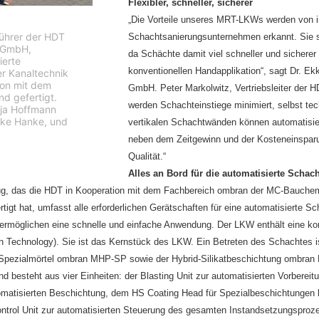
Flexibler, schneller, sicherer
 der HDT Hochdruck-Dosier-Technik GmbH
„Die Vorteile unseres MRT-LKWs werden von 
ührer der HDT
Schachtsanierungsunternehmen erkannt. Sie se
T GmbH,
da Schächte damit viel schneller und sicherer
ierte
konventionellen Handapplikation“, sagt Dr. E
r Kanaltechnik
ion mit dem
GmbH. Peter Markolwitz, Vertriebsleiter der
d gefertigt.
werden Schachteinstiege minimiert, selbst tec
Anja Hoffmann
ike Hanke, und
vertikalen Schachtwänden können automatisie
neben dem Zeitgewinn und der Kosteneinsparun
Qualität.“
Alles an Bord für die automatisierte Schac
g, das die HDT in Kooperation mit dem Fachbereich ombran der MC-Bauchemie
rtigt hat, umfasst alle erforderlichen Gerätschaften für eine automatisierte S
 ermöglichen eine schnelle und einfache Anwendung. Der LKW enthält eine 
on Technology). Sie ist das Kernstück des LKW. Ein Betreten des Schachtes ist 
Spezialmörtel ombran MHP-SP sowie der Hybrid-Silikatbeschichtung ombran F
nd besteht aus vier Einheiten: der Blasting Unit zur automatisierten Vorbere
omatisierten Beschichtung, dem HS Coating Head für Spezialbeschichtungen 
ntrol Unit zur automatisierten Steuerung des gesamten Instandsetzungsproze