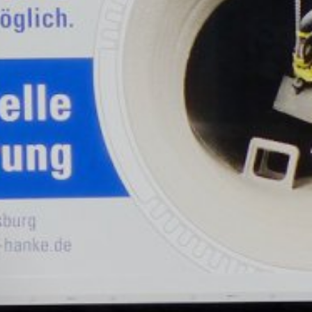
er IP-Adresse) an Google sowie die
owser-Plugin herunterladen und
en. Es wird ein Opt-Out-Cookie gesetzt,
ung von Google:
https://support.google.c
 Vorgaben der deutschen
e, LLC, 901 Cherry Ave., San Bruno, CA
erbindung zu den Servern von YouTube
 in Ihrem YouTube-Account eingeloggt
e verhindern, indem Sie sich aus Ihrem