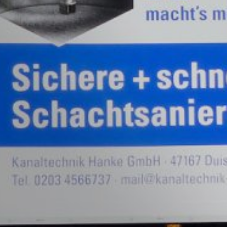
eugten und auf Ihre Nutzung der Website bezogenen Daten (inkl. Ihr
 verhindern, indem Sie das unter dem folgenden Link verfügbare Br
out?hl=de
rch Google Analytics verhindern, indem Sie auf folgenden Link klick
ftigen Besuchen dieser Website verhindert:
erdaten bei Google Analytics finden Sie in der Datenschutzerklär
r Auftragsdatenverarbeitung abgeschlossen und setzen die strengen
on Google Analytics vollständig um.
ogle betriebenen Seite YouTube. Betreiber der Seiten ist die YouTub
 einem YouTube-Plugin ausgestatteten Seiten besuchen, wird eine V
g hoch
rver mitgeteilt, welche unserer Seiten Sie besucht haben. Wenn Sie
erhalten direkt Ihrem persönlichen Profil zuzuordnen. Dies können Si
/
MB