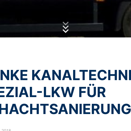
 von YouTube erfolgt im Interesse einer ansprechenden Darstellung 
tzerklärung
der MC-Bauchemie zu.
rt. 6 Abs. 1 lit. f DSGVO dar.
by reCAPTCH and the Google
Privacy Policy
and
Terms of Ser
Nutzerdaten finden Sie in der Datenschutzerklärung von YouTube un
inerlei personenbezogene Daten auf. Eine Übermittlung der perso
verarbeitung
ur mit Ihrer ausdrücklichen Einwilligung möglich. Sie können eine bere
ose Mitteilung per E-Mail an uns. Die Rechtmäßigkeit der bis zum Wid
NKE KANALTECHNI
 Aufsichtsbehörde
ße steht dem Betroffenen ein Beschwerderecht bei der zuständigen A
hen Fragen ist die Landesbeauftragte für Datenschutz und Informati
EZIAL-LKW FÜR
Grundlage Ihrer Einwilligung oder in Erfüllung eines Vertrags automati
HACHTSANIERUNG
sbaren Format aushändigen zu lassen. Sofern Sie die direkte Übertr
 nur, soweit es technisch machbar ist.
schung, Sperrung
t berechtigt gegenüber MC-Bauchemie um umfangreiche Auskunftsert
8.2018