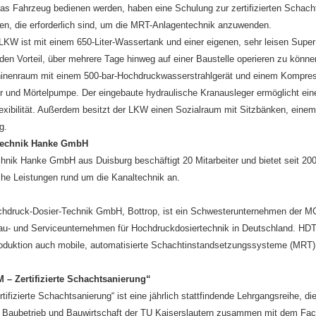
s Fahrzeug bedienen werden, haben eine Schulung zur zertifizierten Schachts
nen, die erforderlich sind, um die MRT-Anlagentechnik anzuwenden.
LKW ist mit einem 650-Liter-Wassertank und einer eigenen, sehr leisen Supe
 den Vorteil, über mehrere Tage hinweg auf einer Baustelle operieren zu kön
inenraum mit einem 500-bar-Hochdruckwasserstrahlgerät und einem Kompress
er und Mörtelpumpe. Der eingebaute hydraulische Kranausleger ermöglicht ei
xibilität. Außerdem besitzt der LKW einen Sozialraum mit Sitzbänken, eine
g.
technik Hanke GmbH
chnik Hanke GmbH aus Duisburg beschäftigt 20 Mitarbeiter und bietet seit 
he Leistungen rund um die Kanaltechnik an.
hdruck-Dosier-Technik GmbH, Bottrop, ist ein Schwesterunternehmen der M
u- und Serviceunternehmen für Hochdruckdosiertechnik in Deutschland. HDT 
roduktion auch mobile, automatisierte Schachtinstandsetzungssysteme (MRT), 
– Zertifizierte Schachtsanierung“
ifizierte Schachtsanierung“ ist eine jährlich stattfindende Lehrgangsreihe, d
ür Baubetrieb und Bauwirtschaft der TU Kaiserslautern zusammen mit dem F