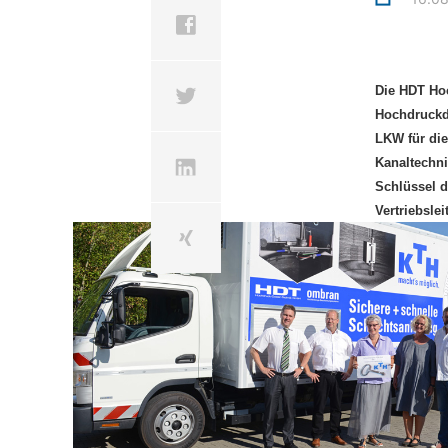
gespeicherten Daten zu ersuchen. Gemäß
personenbezogener Daten verlangen.
Die HDT Ho
Hochdruckd
LKW für die
Kanaltechn
Schlüssel 
Vertriebsl
KTH erw
Spezial
Die Kanaltechnik Hanke 
für die mobile automati