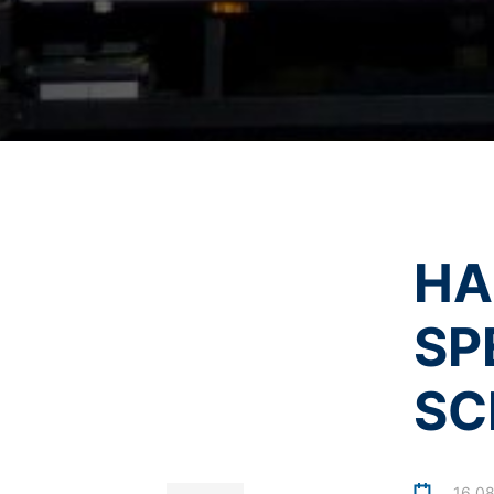
YouTube-Account ausloggen. Die Nutzung
Ich stimme der
Datenschu
ein berechtigtes Interesse im Sinne von A
This site is protected 
Weitere Informationen zum Umgang mit 
es/privacy
.
Wir bewahren im Rahmen von YouTube ke
Empfänger erfolgt nicht.
Widerruf Ihrer Einwilligung zur Daten
Einige Datenverarbeitungsvorgänge sind n
widerrufen. Dazu reicht z. B. eine forml
vom Widerruf unberührt.
HA
Beschwerderecht bei der zuständigen
Im Falle datenschutzrechtlicher Verstö
Aufsichtsbehörde in datenschutzrechtlic
SP
Recht auf Datenübertragbarkeit
Sie haben das Recht, Daten, die wir auf 
SC
Dritten in einem gängigen, maschinenle
Verantwortlichen verlangen, erfolgt dies
Recht zur Auskunft, Berichtigung, Lö
Sie sind gemäß Art. 15 DSGVO jederzei
16.0