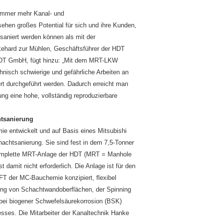
immer mehr Kanal- und
hen großes Potential für sich und ihre Kunden,
 saniert werden können als mit der
kkehard zur Mühlen, Geschäftsführer der HDT
 HDT GmbH, fügt hinzu: „Mit dem MRT-LKW
hnisch schwierige und gefährliche Arbeiten an
rt durchgeführt werden. Dadurch erreicht man
g eine hohe, vollständig reproduzierbare
htsanierung
 entwickelt und auf Basis eines Mitsubishi
chachtsanierung. Sie sind fest in dem 7,5-Tonner
komplette MRT-Anlage der HDT (MRT = Manhole
damit nicht erforderlich. Die Anlage ist für den
T der MC-Bauchemie konzipiert, flexibel
itung von Schachtwandoberflächen, der Spinning
bei biogener Schwefelsäurekorrosion (BSK)
sses. Die Mitarbeiter der Kanaltechnik Hanke