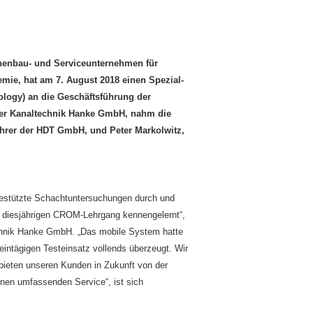
schung und Sperrung einzelner
nenbau- und Serviceunternehmen für
ie, hat am 7. August 2018 einen Spezial-
logy) an die Geschäftsführung der
der Kanaltechnik Hanke GmbH, nahm die
hrer der HDT GmbH, und Peter Markolwitz,
agestützte Schachtuntersuchungen durch und
iesjährigen CROM-Lehrgang kennengelernt“,
chnik Hanke GmbH. „Das mobile System hatte
intägigen Testeinsatz vollends überzeugt. Wir
d bieten unseren Kunden in Zukunft von der
inen umfassenden Service“, ist sich