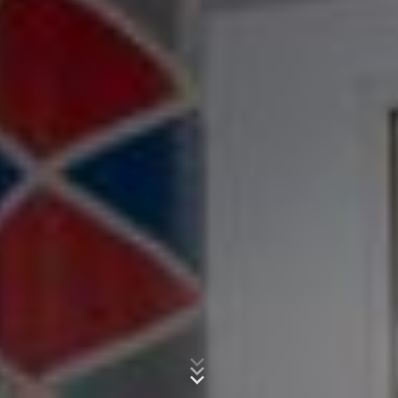
um Reports über die Websiteaktivitäten
zusammenzustellen und um weitere mit der
Websitenutzung und der Internetnutzung verbundene
Dienstleistungen gegenüber dem Websitebetreiber zu
Betreff*
erbringen. Die im Rahmen von Google Analytics von
Ihrem Browser übermittelte IP-Adresse wird nicht mit
anderen Daten von Google zusammengeführt.
Nachricht
Browser Plugin
Sie können die Speicherung der Cookies durch eine
entsprechende Einstellung Ihrer Browser-Software
verhindern; wir weisen Sie jedoch darauf hin, dass Sie in
diesem Fall gegebenenfalls nicht sämtliche Funktionen
dieser Website vollumfänglich werden nutzen können.
Sie können darüber hinaus die Erfassung der durch den
Cookie erzeugten und auf Ihre Nutzung der Website
bezogenen Daten (inkl. Ihrer IP-Adresse) an Google
sowie die Verarbeitung dieser Daten durch Google
verhindern, indem Sie das unter dem folgenden Link
Laden Sie Ihre Bewerbung hoch
verfügbare Browser-Plugin herunterladen und
Dateigröße gesamt:
MB /
MB
installieren:
Ich stimme der
Datenschutzerklärung
der MC-Bauchemie zu.
https://tools.google.com/dlpage/gaoptout?hl=de
This site is protected by reCAPTCH and the Google
Privacy Policy