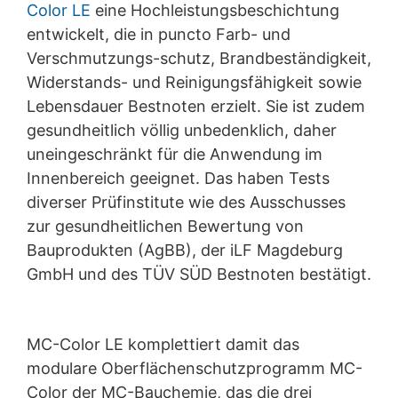
Color LE
eine Hochleistungsbeschichtung
aushändigen zu lassen. Sofern Sie die direkte
entwickelt, die in puncto Farb- und
Übertragung der Daten an einen anderen
Verantwortlichen verlangen, erfolgt dies nur, soweit es
Verschmutzungs-schutz, Brandbeständigkeit,
technisch machbar ist.
Widerstands- und Reinigungsfähigkeit sowie
Lebensdauer Bestnoten erzielt. Sie ist zudem
Recht zur Auskunft, Berichtigung, Löschung,
Sperrung
gesundheitlich völlig unbedenklich, daher
Sie sind gemäß Art. 15 DSGVO jederzeit berechtigt
uneingeschränkt für die Anwendung im
gegenüber MC-Bauchemie um umfangreiche
Innenbereich geeignet. Das haben Tests
Auskunftserteilung zu den zu Ihrer Person
gespeicherten Daten zu ersuchen. Gemäß Art. 17
diverser Prüfinstitute wie des Ausschusses
DSGVO können Sie jederzeit von uns die Berichtigung,
zur gesundheitlichen Bewertung von
Löschung und Sperrung einzelner personenbezogener
Bauprodukten (AgBB), der iLF Magdeburg
Daten verlangen.
GmbH und des TÜV SÜD Bestnoten bestätigt.
MC-Color LE komplettiert damit das
modulare Oberflächenschutzprogramm MC-
Color der MC-Bauchemie, das die drei