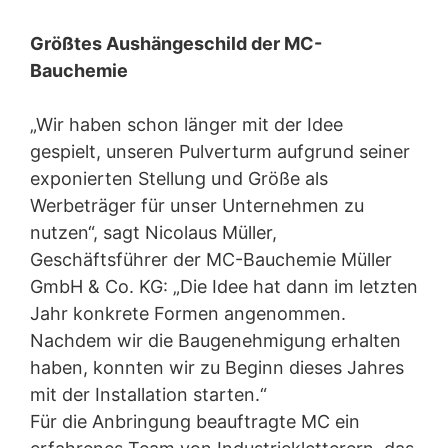
ausgestatteten Seiten besuchen, wird eine Verbindung
zu den Servern von YouTube hergestellt. Dabei wird
Größtes Aushängeschild der MC-
dem YouTube-Server mitgeteilt, welche unserer Seiten
Bauchemie
Sie besucht haben. Wenn Sie in Ihrem YouTube-Account
eingeloggt sind, ermöglichen Sie YouTube, Ihr
Surfverhalten direkt Ihrem persönlichen Profil
„Wir haben schon länger mit der Idee
zuzuordnen. Dies können Sie verhindern, indem Sie sich
gespielt, unseren Pulverturm aufgrund seiner
aus Ihrem YouTube-Account ausloggen. Die Nutzung
von YouTube erfolgt im Interesse einer ansprechenden
exponierten Stellung und Größe als
Darstellung unserer Online-Angebote. Dies stellt ein
Werbeträger für unser Unternehmen zu
berechtigtes Interesse im Sinne von Art. 6 Abs. 1 lit. f
nutzen“, sagt Nicolaus Müller,
DSGVO dar.
Weitere Informationen zum Umgang mit Nutzerdaten
Geschäftsführer der MC-Bauchemie Müller
finden Sie in der Datenschutzerklärung von YouTube
GmbH & Co. KG: „Die Idee hat dann im letzten
unter:
https://www.google.de/intl/de/policies/privacy
.
Jahr konkrete Formen angenommen.
Wir bewahren im Rahmen von YouTube keinerlei
personenbezogene Daten auf. Eine Übermittlung der
Nachdem wir die Baugenehmigung erhalten
personenbezogenen Daten an sonstige Empfänger
haben, konnten wir zu Beginn dieses Jahres
erfolgt nicht.
mit der Installation starten.“
Widerruf Ihrer Einwilligung zur Datenverarbeitung
Für die Anbringung beauftragte MC ein
Einige Datenverarbeitungsvorgänge sind nur mit Ihrer