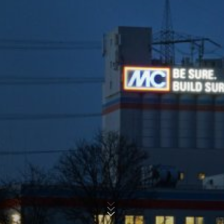
USA übertragen und dort gespeichert.
Die Speicherung von Google-Analytics-Cookies erfolgt
auf Grundlage von Art. 6 Abs. 1 lit. f DSGVO. Der
Websitebetreiber hat ein berechtigtes Interesse an der
Betreff*
Analyse des Nutzerverhaltens, um sowohl sein
Webangebot als auch seine Werbung zu optimieren.
IP Anonymisierung
Nachricht
Wir haben auf dieser Website die Funktion IP-
Anonymisierung aktiviert. Dadurch wird Ihre IP-Adresse
von Google innerhalb von Mitgliedstaaten der
Europäischen Union oder in anderen Vertragsstaaten
des Abkommens über den Europäischen
Wirtschaftsraum vor der Übermittlung in die USA
gekürzt. Nur in Ausnahmefällen wird die volle IP-
Adresse an einen Server von Google in den USA
übertragen und dort gekürzt. Im Auftrag des Betreibers
dieser Website wird Google diese Informationen
Laden Sie Ihre Bewerbung hoch
benutzen, um Ihre Nutzung der Website auszuwerten,
Dateigröße gesamt:
MB /
MB
um Reports über die Websiteaktivitäten
Ich stimme der
Datenschutzerklärung
der MC-Bauchemie zu.
zusammenzustellen und um weitere mit der
Websitenutzung und der Internetnutzung verbundene
This site is protected by reCAPTCH and the Google
Privacy Policy