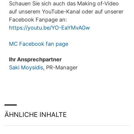
Verantwortlichen verlangen, erfolgt dies nur, soweit es
Schauen Sie sich auch das Making of-Video
technisch machbar ist.
auf unserem YouTube-Kanal oder auf unserer
Recht zur Auskunft, Berichtigung, Löschung,
Facebook Fanpage an:
Sperrung
https://youtu.be/YO-EaYMvAGw
Sie sind gemäß Art. 15 DSGVO jederzeit berechtigt
gegenüber MC-Bauchemie um umfangreiche
Auskunftserteilung zu den zu Ihrer Person
MC Facebook fan page
gespeicherten Daten zu ersuchen. Gemäß Art. 17
DSGVO können Sie jederzeit von uns die Berichtigung,
Ihr Ansprechpartner
Löschung und Sperrung einzelner personenbezogener
Daten verlangen.
Saki Moysidis
, PR-Manager
ÄHNLICHE INHALTE