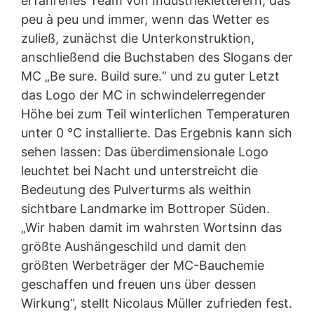
erfahrenes Team von Industriekletterern, das
ausdrücklichen Einwilligung möglich. Sie können eine
peu à peu und immer, wenn das Wetter es
bereits erteilte Einwilligung jederzeit widerrufen. Dazu
reicht z. B. eine formlose Mitteilung per E-Mail an uns.
zuließ, zunächst die Unterkonstruktion,
Die Rechtmäßigkeit der bis zum Widerruf erfolgten
anschließend die Buchstaben des Slogans der
Datenverarbeitung bleibt vom Widerruf unberührt.
MC „Be sure. Build sure.“ und zu guter Letzt
Beschwerderecht bei der zuständigen
das Logo der MC in schwindelerregender
Aufsichtsbehörde
Höhe bei zum Teil winterlichen Temperaturen
Im Falle datenschutzrechtlicher Verstöße steht dem
unter 0 °C installierte. Das Ergebnis kann sich
Betroffenen ein Beschwerderecht bei der zuständigen
Aufsichtsbehörde zu. Zuständige Aufsichtsbehörde in
sehen lassen: Das überdimensionale Logo
datenschutzrechtlichen Fragen ist die
leuchtet bei Nacht und unterstreicht die
Landesbeauftragte für Datenschutz und
Informationsfreiheit NRW, Düsseldorf.
Bedeutung des Pulverturms als weithin
sichtbare Landmarke im Bottroper Süden.
Recht auf Datenübertragbarkeit
„Wir haben damit im wahrsten Wortsinn das
Sie haben das Recht, Daten, die wir auf Grundlage Ihrer
Einwilligung oder in Erfüllung eines Vertrags
größte Aushängeschild und damit den
automatisiert verarbeiten, an sich oder an einen Dritten
größten Werbeträger der MC-Bauchemie
in einem gängigen, maschinenlesbaren Format
geschaffen und freuen uns über dessen
aushändigen zu lassen. Sofern Sie die direkte
Übertragung der Daten an einen anderen
Wirkung“, stellt Nicolaus Müller zufrieden fest.