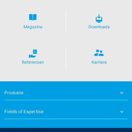
erfolgt nicht.
Widerruf Ihrer Einwilligung zur Datenverarbeitung
Einige Datenverarbeitungsvorgänge sind nur mit Ihrer
ausdrücklichen Einwilligung möglich. Sie können eine
Magazine
Downloads
bereits erteilte Einwilligung jederzeit widerrufen. Dazu
reicht z. B. eine formlose Mitteilung per E-Mail an uns.
Die Rechtmäßigkeit der bis zum Widerruf erfolgten
Datenverarbeitung bleibt vom Widerruf unberührt.
Beschwerderecht bei der zuständigen
Referenzen
Karriere
Aufsichtsbehörde
Im Falle datenschutzrechtlicher Verstöße steht dem
Betroffenen ein Beschwerderecht bei der zuständigen
Aufsichtsbehörde zu. Zuständige Aufsichtsbehörde in
datenschutzrechtlichen Fragen ist die
Produkte
Landesbeauftragte für Datenschutz und
Informationsfreiheit NRW, Düsseldorf.
Fields of Expertise
Recht auf Datenübertragbarkeit
Sie haben das Recht, Daten, die wir auf Grundlage Ihrer
Einwilligung oder in Erfüllung eines Vertrags
automatisiert verarbeiten, an sich oder an einen Dritten