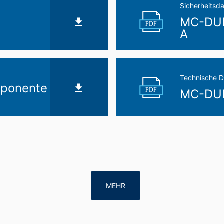
Sicherheitsda
MC-DUR
PDF
A
Technische D
ponente
PDF
MC-DUR
MEHR