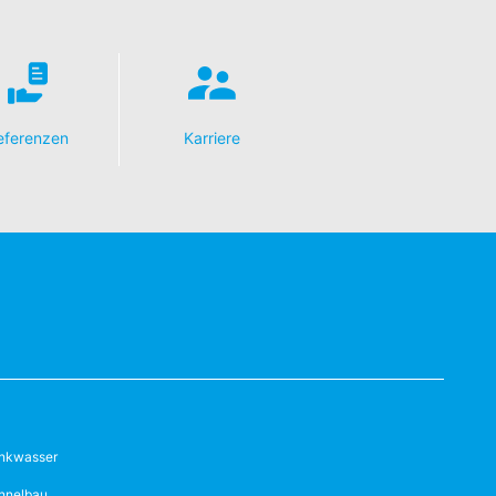
eferenzen
Karriere
inkwasser
nnelbau