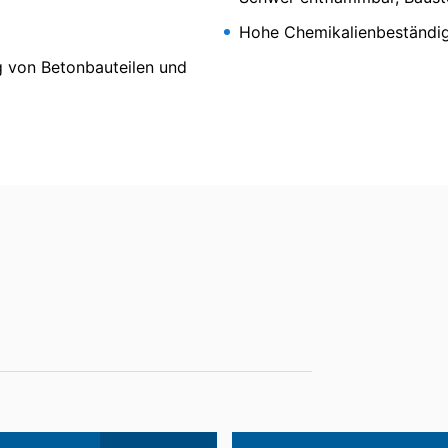
sbaren Format aushändigen zu lassen. Sofern Sie die direkte Übertr
Hohe Chemikalienbeständig
 nur, soweit es technisch machbar ist.
ng von Betonbauteilen und
schung, Sperrung
t berechtigt gegenüber MC-Bauchemie um umfangreiche Auskunftsert
 1250 TX
 Art. 17 DSGVO können Sie jederzeit von uns die Berichtigung, Lö
nsharzbasis