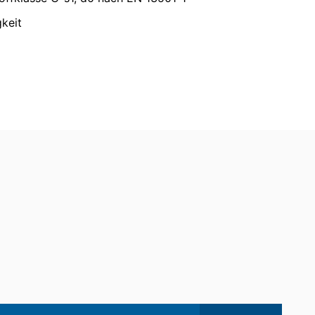
agung der Daten an einen anderen
keit
eilung zu den zu Ihrer Person
schung und Sperrung einzelner