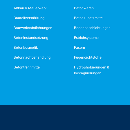
Altbau & Mauerwerk
Betonwaren
Bauteilverstärkung
Betonzusatzmittel
Bauwerksabdichtungen
Bodenbeschichtungen
Betoninstandsetzung
Estrichsysteme
Betonkosmetik
Fasern
Betonnachbehandlung
Fugendichtstoffe
Betontrennmittel
Hydrophobierungen &
Imprägnierungen