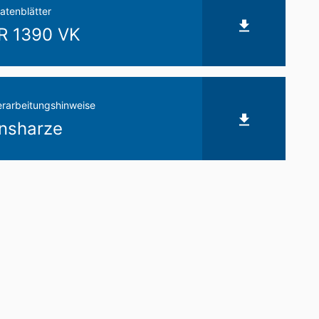
atenblätter
 1390 VK
erarbeitungshinweise
nsharze