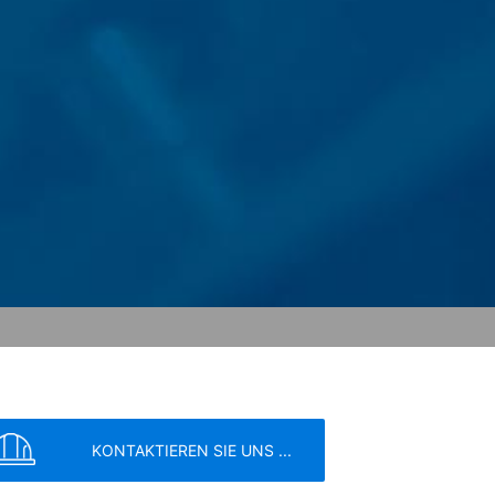
omputer gespeichert werden und die eine
ber Ihre Benutzung dieser Website
itebetreiber hat ein berechtigtes
mieren.
ogle innerhalb von Mitgliedstaaten der
 vor der Übermittlung in die USA
 und dort gekürzt. Im Auftrag des
rten, um Reports über die
rbundene Dienstleistungen gegenüber
Adresse wird nicht mit anderen Daten
ern; wir weisen Sie jedoch darauf hin,
tzen können. Sie können darüber hinaus
er IP-Adresse) an Google sowie die
owser-Plugin herunterladen und
KONTAKTIEREN SIE UNS ...