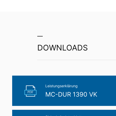
Wir bewahren im Rahmen von YouTube ke
Empfänger erfolgt nicht.
Widerruf Ihrer Einwilligung zur Daten
Einige Datenverarbeitungsvorgänge sind n
widerrufen. Dazu reicht z. B. eine forml
vom Widerruf unberührt.
Beschwerderecht bei der zuständigen
DOWNLOADS
Im Falle datenschutzrechtlicher Verstö
Aufsichtsbehörde in datenschutzrechtlic
Recht auf Datenübertragbarkeit
Sie haben das Recht, Daten, die wir auf 
Dritten in einem gängigen, maschinenle
Verantwortlichen verlangen, erfolgt dies
Leistungserklärung
Recht zur Auskunft, Berichtigung, Lö
PDF
MC-DUR 1390 VK
Sie sind gemäß Art. 15 DSGVO jederzei
gespeicherten Daten zu ersuchen. Gemäß
personenbezogener Daten verlangen.