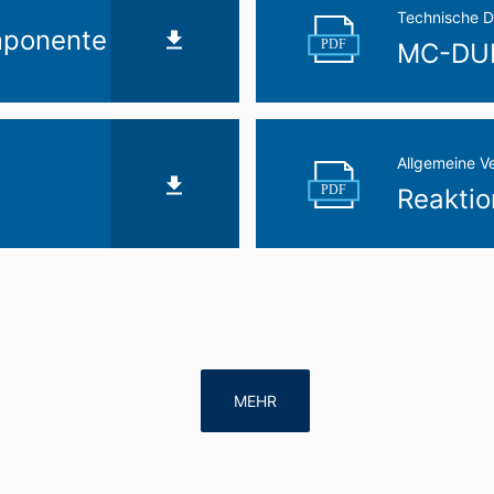
Technische D
mponente
PDF
MC-DUR
Allgemeine V
PDF
Reaktio
MEHR