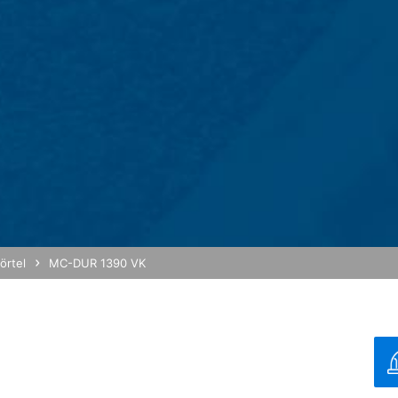
det so genannte "Cookies". Das sind Textdateien, die auf Ihrem C
h Sie ermöglichen. Die durch den Cookie erzeugten Informationen ü
n Google in den USA übertragen und dort gespeichert.
okies erfolgt auf Grundlage von Art. 6 Abs. 1 lit. f DSGVO. Der Webs
haltens, um sowohl sein Webangebot als auch seine Werbung zu opti
on IP-Anonymisierung aktiviert. Dadurch wird Ihre IP-Adresse von Go
rtragsstaaten des Abkommens über den Europäischen Wirtschaftsraum
 volle IP-Adresse an einen Server von Google in den USA übertragen
diese Informationen benutzen, um Ihre Nutzung der Website auszuwe
und um weitere mit der Websitenutzung und der Internetnutzung ve
 im Rahmen von Google Analytics von Ihrem Browser übermittelte IP-
örtel
MC-DUR 1390 VK
durch eine entsprechende Einstellung Ihrer Browser-Software verhind
nicht sämtliche Funktionen dieser Website vollumfänglich werden nu
eugten und auf Ihre Nutzung der Website bezogenen Daten (inkl. Ihr
 verhindern, indem Sie das unter dem folgenden Link verfügbare Br
g hoch
/
MB
out?hl=de