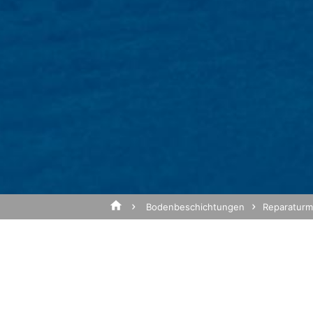
CA 94043, USA. Google Analytics verwen
Analyse der Benutzung der Website durc
werden in der Regel an einen Server vo
Die Speicherung von Google-Analytics-Co
Betreff*
Interesse an der Analyse des Nutzerver
IP Anonymisierung
Wir haben auf dieser Website die Funkti
Europäischen Union oder in anderen Ve
Nachricht
gekürzt. Nur in Ausnahmefällen wird die
Betreibers dieser Website wird Google 
Websiteaktivitäten zusammenzustellen 
dem Websitebetreiber zu erbringen. Die
von Google zusammengeführt.
Bodenbeschichtungen
Reparaturm
Browser Plugin
Sie können die Speicherung der Cookies 
dass Sie in diesem Fall gegebenenfalls 
die Erfassung der durch den Cookie erz
Verarbeitung dieser Daten durch Google
Laden Sie Ihre Bewerbun
installieren:
Dateigröße gesamt:
MB 
https://tools.google.com/dlpage/gaopt