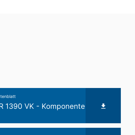
nenbezogenen Daten an sonstige
its erteilte Einwilligung jederzeit
erruf erfolgten Datenverarbeitung bleibt
ufsichtsbehörde zu. Zuständige
onsfreiheit NRW, Düsseldorf.
siert verarbeiten, an sich oder an einen
agung der Daten an einen anderen
tenblatt
 1390 VK - Komponente
eilung zu den zu Ihrer Person
schung und Sperrung einzelner