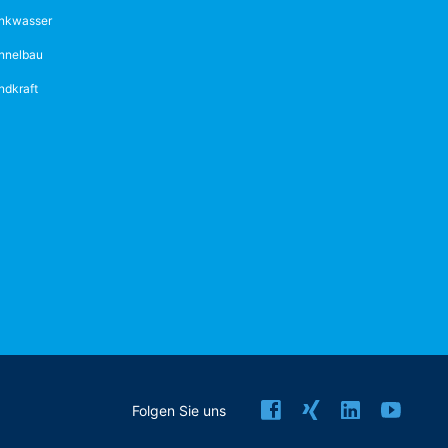
inkwasser
nnelbau
ndkraft
Folgen Sie uns