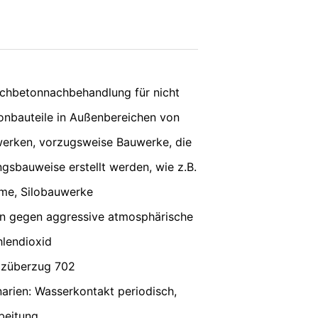
 und dort gekürzt. Im Auftrag des
rten, um Reports über die
vice
apply.
rbundene Dienstleistungen gegenüber
Adresse wird nicht mit anderen Daten
SENDEN
schbetonnachbehandlung für nicht
ern; wir weisen Sie jedoch darauf hin,
onbauteile in Außenbereichen von
tzen können. Sie können darüber hinaus
er IP-Adresse) an Google sowie die
erken, vorzugsweise Bauwerke, die
owser-Plugin herunterladen und
ungsbauweise erstellt werden, wie z.B.
me, Silobauwerke
n gegen aggressive atmosphärische
en. Es wird ein Opt-Out-Cookie gesetzt,
hlendioxid
tzüberzug 702
ung von Google:
https://support.google.c
rien: Wasserkontakt periodisch,
rbeitung