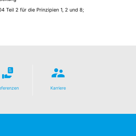
 Vorgaben der deutschen
4 Teil 2 für die Prinzipien 1, 2 und 8;
e, LLC, 901 Cherry Ave., San Bruno, CA
erbindung zu den Servern von YouTube
 in Ihrem YouTube-Account eingeloggt
e verhindern, indem Sie sich aus Ihrem
unserer Online-Angebote. Dies stellt
ter:
https://www.google.de/intl/de/polici
nenbezogenen Daten an sonstige
eferenzen
Karriere
its erteilte Einwilligung jederzeit
erruf erfolgten Datenverarbeitung bleibt
ufsichtsbehörde zu. Zuständige