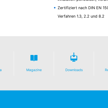
r Auftragsdatenverarbeitung abgeschlossen und setzen die strengen
Zertifiziert nach DIN EN 150
on Google Analytics vollständig um.
Verfahren 1.3, 2.2 und 8.2
ogle betriebenen Seite YouTube. Betreiber der Seiten ist die YouTub
 einem YouTube-Plugin ausgestatteten Seiten besuchen, wird eine V
rver mitgeteilt, welche unserer Seiten Sie besucht haben. Wenn Sie
erhalten direkt Ihrem persönlichen Profil zuzuordnen. Dies können Si
 von YouTube erfolgt im Interesse einer ansprechenden Darstellung 
rt. 6 Abs. 1 lit. f DSGVO dar.
Nutzerdaten finden Sie in der Datenschutzerklärung von YouTube un
inerlei personenbezogene Daten auf. Eine Übermittlung der perso
a
Magazine
Downloads
R
verarbeitung
ur mit Ihrer ausdrücklichen Einwilligung möglich. Sie können eine bere
ose Mitteilung per E-Mail an uns. Die Rechtmäßigkeit der bis zum Wid
 Aufsichtsbehörde
ße steht dem Betroffenen ein Beschwerderecht bei der zuständigen A