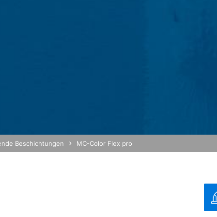
det so genannte "Cookies". Das sind Textdateien, die auf Ihrem C
h Sie ermöglichen. Die durch den Cookie erzeugten Informationen ü
n Google in den USA übertragen und dort gespeichert.
okies erfolgt auf Grundlage von Art. 6 Abs. 1 lit. f DSGVO. Der Webs
haltens, um sowohl sein Webangebot als auch seine Werbung zu opti
on IP-Anonymisierung aktiviert. Dadurch wird Ihre IP-Adresse von Go
rtragsstaaten des Abkommens über den Europäischen Wirtschaftsraum
 volle IP-Adresse an einen Server von Google in den USA übertragen
diese Informationen benutzen, um Ihre Nutzung der Website auszuwe
und um weitere mit der Websitenutzung und der Internetnutzung ve
 im Rahmen von Google Analytics von Ihrem Browser übermittelte IP-
ende Beschichtungen
MC-Color Flex pro
durch eine entsprechende Einstellung Ihrer Browser-Software verhind
nicht sämtliche Funktionen dieser Website vollumfänglich werden nu
eugten und auf Ihre Nutzung der Website bezogenen Daten (inkl. Ihr
 verhindern, indem Sie das unter dem folgenden Link verfügbare Br
g hoch
/
MB
out?hl=de