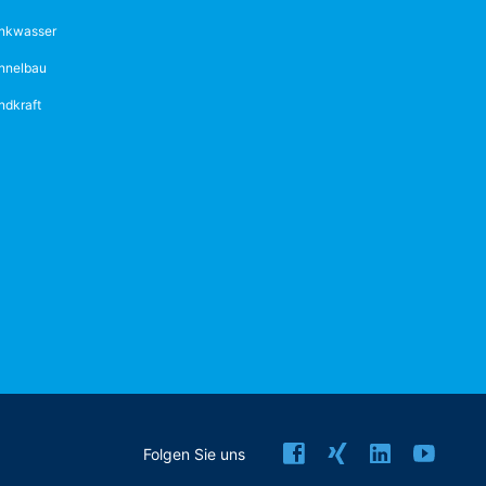
inkwasser
nnelbau
ndkraft
Folgen Sie uns