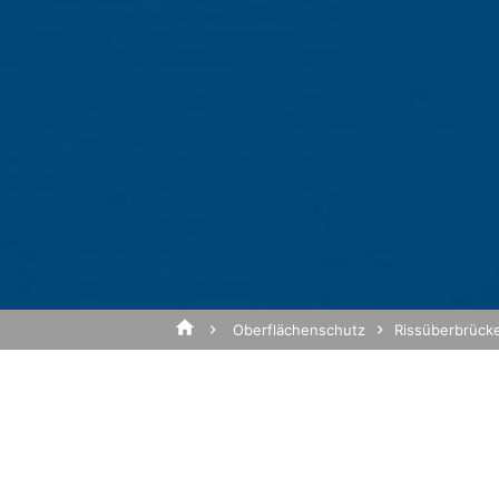
CA 94043, USA. Google Analytics verwen
Analyse der Benutzung der Website durc
werden in der Regel an einen Server vo
Die Speicherung von Google-Analytics-Co
Betreff*
Interesse an der Analyse des Nutzerver
IP Anonymisierung
Wir haben auf dieser Website die Funkti
Europäischen Union oder in anderen Ve
gekürzt. Nur in Ausnahmefällen wird die
Nachricht
Betreibers dieser Website wird Google 
Websiteaktivitäten zusammenzustellen 
dem Websitebetreiber zu erbringen. Die
von Google zusammengeführt.
Oberflächenschutz
Rissüberbrück
Browser Plugin
Sie können die Speicherung der Cookies 
dass Sie in diesem Fall gegebenenfalls 
die Erfassung der durch den Cookie erz
Verarbeitung dieser Daten durch Google
Laden Sie Ihre Bewerbun
installieren:
Dateigröße gesamt:
MB 
https://tools.google.com/dlpage/gaopt