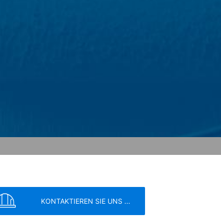
omputer gespeichert werden und die eine
ber Ihre Benutzung dieser Website
itebetreiber hat ein berechtigtes
mieren.
ogle innerhalb von Mitgliedstaaten der
 vor der Übermittlung in die USA
 und dort gekürzt. Im Auftrag des
rten, um Reports über die
rbundene Dienstleistungen gegenüber
Adresse wird nicht mit anderen Daten
ern; wir weisen Sie jedoch darauf hin,
tzen können. Sie können darüber hinaus
er IP-Adresse) an Google sowie die
owser-Plugin herunterladen und
KONTAKTIEREN SIE UNS ...