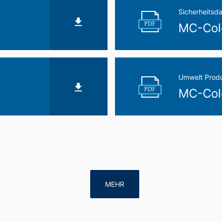
Sicherheitsda
PDF
MC-Colo
Umwelt Produ
PDF
MC-Colo
MEHR