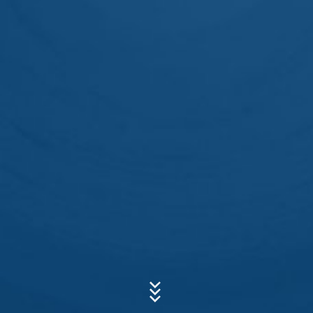
Diese Website nutzt Funktionen des
Webanalysedienstes Google Analytics. Anbieter ist die
Google Inc., 1600 Amphitheatre Parkway Mountain
View, CA 94043, USA. Google Analytics verwendet so
genannte "Cookies". Das sind Textdateien, die auf
Betreff*
Ihrem Computer gespeichert werden und die eine
Analyse der Benutzung der Website durch Sie
ermöglichen. Die durch den Cookie erzeugten
Informationen über Ihre Benutzung dieser Website
Nachricht
werden in der Regel an einen Server von Google in den
USA übertragen und dort gespeichert.
Die Speicherung von Google-Analytics-Cookies erfolgt
auf Grundlage von Art. 6 Abs. 1 lit. f DSGVO. Der
Websitebetreiber hat ein berechtigtes Interesse an der
Analyse des Nutzerverhaltens, um sowohl sein
Webangebot als auch seine Werbung zu optimieren.
IP Anonymisierung
Laden Sie Ihre Bewerbung hoch
Wir haben auf dieser Website die Funktion IP-
Dateigröße gesamt:
MB /
MB
Anonymisierung aktiviert. Dadurch wird Ihre IP-Adresse
Ich stimme der
Datenschutzerklärung
der MC-Bauchemie zu.
von Google innerhalb von Mitgliedstaaten der
This site is protected by reCAPTCH and the Google
Europäischen Union oder in anderen Vertragsstaaten
Privacy Policy