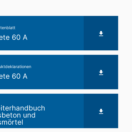
tenblatt
ete 60 A
ktdeklarationen
ete 60 A
eiterhandbuch
sbeton und
smörtel