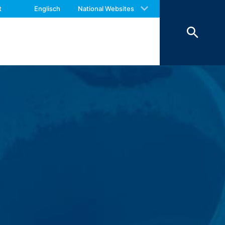
 with an answer as soon as possible.
t
Englisch
National Websites
us again should you find necessary.
 der Daten erfolgt aus
hoben werden, sind sie solange von der
eschränkt.
 des Kontaktformulars erfassen wir
hrer Nachricht sowie von Ihnen
Daten verfolgen wir das berechtigte
rund handels- und steuerrechtlicher
nstleister, der die Internetseite in
nen Zeitraum von 10 Jahren
ftsraumes ist nicht beabsichtigt.
00 Amphitheatre Parkway Mountain View,
omputer gespeichert werden und die eine
ber Ihre Benutzung dieser Website
itebetreiber hat ein berechtigtes
mieren.