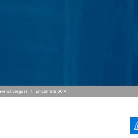
on IP-Anonymisierung aktiviert. Dadurch wird Ihre IP-Adresse von Go
rtragsstaaten des Abkommens über den Europäischen Wirtschaftsraum
 volle IP-Adresse an einen Server von Google in den USA übertragen
diese Informationen benutzen, um Ihre Nutzung der Website auszuwe
und um weitere mit der Websitenutzung und der Internetnutzung ve
 im Rahmen von Google Analytics von Ihrem Browser übermittelte IP-
durch eine entsprechende Einstellung Ihrer Browser-Software verhind
nicht sämtliche Funktionen dieser Website vollumfänglich werden nu
eugten und auf Ihre Nutzung der Website bezogenen Daten (inkl. Ihr
 verhindern, indem Sie das unter dem folgenden Link verfügbare Br
iversalverguss
Emcekrete 60 A
out?hl=de
rch Google Analytics verhindern, indem Sie auf folgenden Link klick
g hoch
ftigen Besuchen dieser Website verhindert:
/
MB