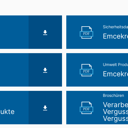
Sicherheitsda
PDF
Emcekr
Umwelt Produ
PDF
Emcekr
Broschüren
Verarb
PDF
ukte
Vergus
Vergus