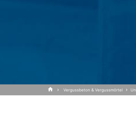
IP Anonymisierung
Wir haben auf dieser Website die Funkti
Europäischen Union oder in anderen Ve
Betreff*
gekürzt. Nur in Ausnahmefällen wird die
Betreibers dieser Website wird Google 
Websiteaktivitäten zusammenzustellen 
dem Websitebetreiber zu erbringen. Die
von Google zusammengeführt.
Nachricht
Browser Plugin
Sie können die Speicherung der Cookies 
dass Sie in diesem Fall gegebenenfalls 
die Erfassung der durch den Cookie erz
Verarbeitung dieser Daten durch Google
Vergussbeton & Vergussmörtel
Un
installieren:
https://tools.google.com/dlpage/gaopt
Widerspruch gegen Datenerfassung
Sie können die Erfassung Ihrer Daten du
Laden Sie Ihre Bewerbun
der die Erfassung Ihrer Daten bei zukün
Google Analytics deaktivieren
Dateigröße gesamt:
MB 