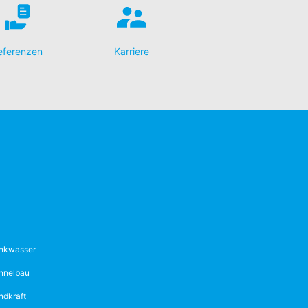
eferenzen
Karriere
inkwasser
nnelbau
ndkraft