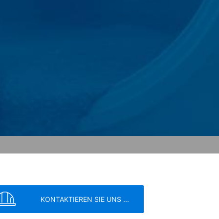
ogle innerhalb von Mitgliedstaaten der
 vor der Übermittlung in die USA
 und dort gekürzt. Im Auftrag des
rten, um Reports über die
rbundene Dienstleistungen gegenüber
Adresse wird nicht mit anderen Daten
ern; wir weisen Sie jedoch darauf hin,
tzen können. Sie können darüber hinaus
er IP-Adresse) an Google sowie die
owser-Plugin herunterladen und
en. Es wird ein Opt-Out-Cookie gesetzt,
KONTAKTIEREN SIE UNS ...