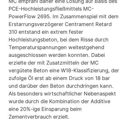
MC empfahl daher eine Lösung auf Basis des
Darstellung unserer Online-Angebote. Dies stellt ein
berechtigtes Interesse im Sinne von Art. 6 Abs. 1 lit. f
PCE-Hochleistungsfließmittels MC-
DSGVO dar.
PowerFlow 2695. Im Zusammenspiel mit dem
Weitere Informationen zum Umgang mit Nutzerdaten
Erstarrungsverzögerer Centrament Retard
finden Sie in der Datenschutzerklärung von YouTube
unter:
https://www.google.de/intl/de/policies/privacy
.
310 entstand ein extrem fester
Wir bewahren im Rahmen von YouTube keinerlei
Hochleistungsbeton, bei dem Risse durch
personenbezogene Daten auf. Eine Übermittlung der
Temperaturspannungen weitestgehend
personenbezogenen Daten an sonstige Empfänger
erfolgt nicht.
ausgeschlossen werden konnten. Dabei
erzielte der mit Zusatzmitteln der MC
Widerruf Ihrer Einwilligung zur Datenverarbeitung
vergütete Beton eine W18-Klassifizierung, der
Einige Datenverarbeitungsvorgänge sind nur mit Ihrer
ausdrücklichen Einwilligung möglich. Sie können eine
zufolge Öl erst ab einem Druck von 18 bar
bereits erteilte Einwilligung jederzeit widerrufen. Dazu
und darüber den Beton durchdringen kann.
reicht z. B. eine formlose Mitteilung per E-Mail an uns.
Als besonders wirtschaftlicher Nebenaspekt
Die Rechtmäßigkeit der bis zum Widerruf erfolgten
Datenverarbeitung bleibt vom Widerruf unberührt.
wurde durch die Kombination der Additive
eine 20%-ige Einsparung beim
Beschwerderecht bei der zuständigen
Zementverbrauch erzielt.
Aufsichtsbehörde
Im Falle datenschutzrechtlicher Verstöße steht dem
Betroffenen ein Beschwerderecht bei der zuständigen