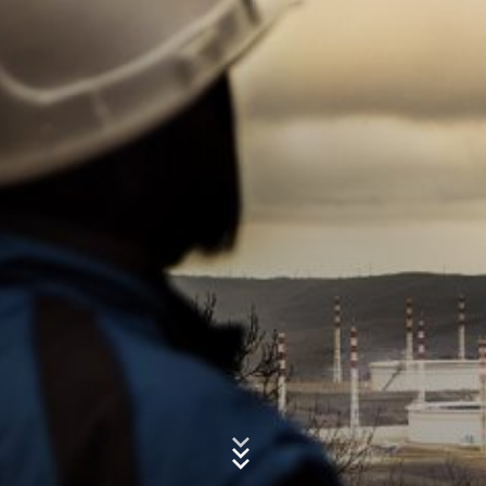
Google Analytics
Diese Website nutzt Funktionen des
Webanalysedienstes Google Analytics. Anbieter ist die
Betreff*
Google Inc., 1600 Amphitheatre Parkway Mountain
View, CA 94043, USA. Google Analytics verwendet so
genannte "Cookies". Das sind Textdateien, die auf
Ihrem Computer gespeichert werden und die eine
Nachricht
Analyse der Benutzung der Website durch Sie
ermöglichen. Die durch den Cookie erzeugten
Informationen über Ihre Benutzung dieser Website
werden in der Regel an einen Server von Google in den
USA übertragen und dort gespeichert.
Die Speicherung von Google-Analytics-Cookies erfolgt
auf Grundlage von Art. 6 Abs. 1 lit. f DSGVO. Der
Websitebetreiber hat ein berechtigtes Interesse an der
Analyse des Nutzerverhaltens, um sowohl sein
Laden Sie Ihre Bewerbung hoch
Webangebot als auch seine Werbung zu optimieren.
Dateigröße gesamt:
MB /
MB
Ich stimme der
Datenschutzerklärung
der MC-Bauchemie zu.
IP Anonymisierung
Wir haben auf dieser Website die Funktion IP-
This site is protected by reCAPTCH and the Google
Privacy Policy