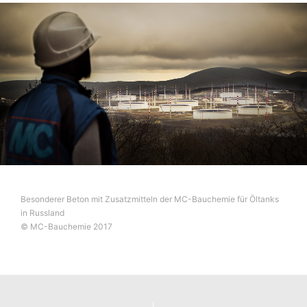
Aufsichtsbehörde zu. Zuständige Aufsichtsbehörde in
datenschutzrechtlichen Fragen ist die
Landesbeauftragte für Datenschutz und
Informationsfreiheit NRW, Düsseldorf.
Recht auf Datenübertragbarkeit
Sie haben das Recht, Daten, die wir auf Grundlage Ihrer
Einwilligung oder in Erfüllung eines Vertrags
automatisiert verarbeiten, an sich oder an einen Dritten
in einem gängigen, maschinenlesbaren Format
aushändigen zu lassen. Sofern Sie die direkte
Übertragung der Daten an einen anderen
Verantwortlichen verlangen, erfolgt dies nur, soweit es
technisch machbar ist.
Besonderer Beton mit Zusatzmitteln der MC-Bauchemie für Öltanks
in Russland
Recht zur Auskunft, Berichtigung, Löschung,
© MC-Bauchemie 2017
Sperrung
Sie sind gemäß Art. 15 DSGVO jederzeit berechtigt
gegenüber MC-Bauchemie um umfangreiche
Auskunftserteilung zu den zu Ihrer Person
gespeicherten Daten zu ersuchen. Gemäß Art. 17
DSGVO können Sie jederzeit von uns die Berichtigung,