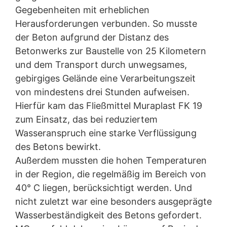
Gegebenheiten mit erheblichen
Auftragsdatenverarbeitung
Herausforderungen verbunden. So musste
Wir haben mit Google einen Vertrag zur
der Beton aufgrund der Distanz des
Auftragsdatenverarbeitung abgeschlossen und setzen
die strengen Vorgaben der deutschen
Betonwerks zur Baustelle von 25 Kilometern
Datenschutzbehörden bei der Nutzung von Google
und dem Transport durch unwegsames,
Analytics vollständig um.
gebirgiges Gelände eine Verarbeitungszeit
YouTube
von mindestens drei Stunden aufweisen.
Unsere Website nutzt Plugins der von Google
Hierfür kam das Fließmittel Muraplast FK 19
betriebenen Seite YouTube. Betreiber der Seiten ist die
zum Einsatz, das bei reduziertem
YouTube, LLC, 901 Cherry Ave., San Bruno, CA 94066,
USA. Wenn Sie eine unserer mit einem YouTube-Plugin
Wasseranspruch eine starke Verflüssigung
ausgestatteten Seiten besuchen, wird eine Verbindung
des Betons bewirkt.
zu den Servern von YouTube hergestellt. Dabei wird
Außerdem mussten die hohen Temperaturen
dem YouTube-Server mitgeteilt, welche unserer Seiten
Sie besucht haben. Wenn Sie in Ihrem YouTube-Account
in der Region, die regelmäßig im Bereich von
eingeloggt sind, ermöglichen Sie YouTube, Ihr
40° C liegen, berücksichtigt werden. Und
Surfverhalten direkt Ihrem persönlichen Profil
nicht zuletzt war eine besonders ausgeprägte
zuzuordnen. Dies können Sie verhindern, indem Sie sich
aus Ihrem YouTube-Account ausloggen. Die Nutzung
Wasserbeständigkeit des Betons gefordert.
von YouTube erfolgt im Interesse einer ansprechenden