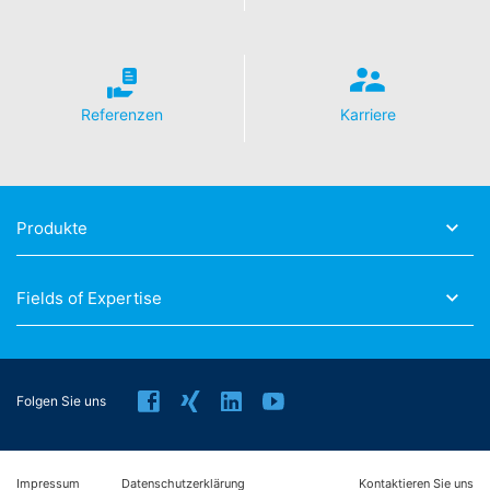
Sie sind gemäß Art. 15 DSGVO jederzeit berechtigt
gegenüber MC-Bauchemie um umfangreiche
Auskunftserteilung zu den zu Ihrer Person
gespeicherten Daten zu ersuchen. Gemäß Art. 17
DSGVO können Sie jederzeit von uns die Berichtigung,
Löschung und Sperrung einzelner personenbezogener
Referenzen
Karriere
Daten verlangen.
Produkte
Fields of Expertise
Folgen Sie uns
Impressum
Datenschutzerklärung
Kontaktieren Sie uns