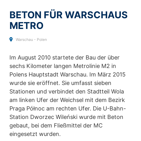
Analyse des Nutzerverhaltens, um sowohl sein
and
Terms of Service
apply.
Webangebot als auch seine Werbung zu optimieren.
BETON FÜR WARSCHAUS
SENDEN
IP Anonymisierung
METRO
Wir haben auf dieser Website die Funktion IP-
Anonymisierung aktiviert. Dadurch wird Ihre IP-Adresse
von Google innerhalb von Mitgliedstaaten der
Warschau - Polen
Europäischen Union oder in anderen Vertragsstaaten
des Abkommens über den Europäischen
Im August 2010 startete der Bau der über
Wirtschaftsraum vor der Übermittlung in die USA
gekürzt. Nur in Ausnahmefällen wird die volle IP-
sechs Kilometer langen Metrolinie M2 in
Adresse an einen Server von Google in den USA
Polens Hauptstadt Warschau. Im März 2015
übertragen und dort gekürzt. Im Auftrag des Betreibers
wurde sie eröffnet. Sie umfasst sieben
dieser Website wird Google diese Informationen
benutzen, um Ihre Nutzung der Website auszuwerten,
Stationen und verbindet den Stadtteil Wola
um Reports über die Websiteaktivitäten
am linken Ufer der Weichsel mit dem Bezirk
zusammenzustellen und um weitere mit der
Praga Północ am rechten Ufer. Die U-Bahn-
Websitenutzung und der Internetnutzung verbundene
Dienstleistungen gegenüber dem Websitebetreiber zu
Station Dworzec Wileński wurde mit Beton
erbringen. Die im Rahmen von Google Analytics von
gebaut, bei dem Fließmittel der MC
Ihrem Browser übermittelte IP-Adresse wird nicht mit
anderen Daten von Google zusammengeführt.
eingesetzt wurden.
Beton für Warschaus Metro