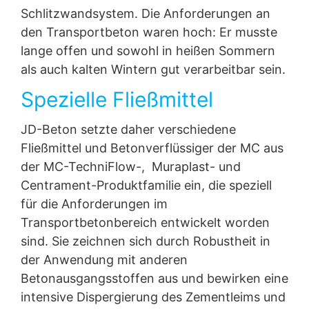
Schlitzwandsystem. Die Anforderungen an
Mehr Informationen zum Umgang mit Nutzerdaten bei
den Transportbeton waren hoch: Er musste
Google Analytics finden Sie in der Datenschutzerklärung
von Google:
https://support.google.com/analytics/answ
lange offen und sowohl in heißen Sommern
er/6004245?hl=de
als auch kalten Wintern gut verarbeitbar sein.
Auftragsdatenverarbeitung
Spezielle Fließmittel
Wir haben mit Google einen Vertrag zur
Auftragsdatenverarbeitung abgeschlossen und setzen
JD-Beton setzte daher verschiedene
die strengen Vorgaben der deutschen
Datenschutzbehörden bei der Nutzung von Google
Fließmittel und Betonverflüssiger der MC aus
Analytics vollständig um.
der MC-TechniFlow-, Muraplast- und
Centrament-Produktfamilie ein, die speziell
YouTube
Unsere Website nutzt Plugins der von Google
für die Anforderungen im
betriebenen Seite YouTube. Betreiber der Seiten ist die
Transportbetonbereich entwickelt worden
YouTube, LLC, 901 Cherry Ave., San Bruno, CA 94066,
USA. Wenn Sie eine unserer mit einem YouTube-Plugin
sind. Sie zeichnen sich durch Robustheit in
ausgestatteten Seiten besuchen, wird eine Verbindung
der Anwendung mit anderen
zu den Servern von YouTube hergestellt. Dabei wird
Betonausgangsstoffen aus und bewirken eine
dem YouTube-Server mitgeteilt, welche unserer Seiten
Sie besucht haben. Wenn Sie in Ihrem YouTube-Account
intensive Dispergierung des Zementleims und
eingeloggt sind, ermöglichen Sie YouTube, Ihr