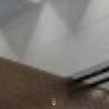
um Reports über die Websiteaktivitäten
zusammenzustellen und um weitere mit der
Websitenutzung und der Internetnutzung verbundene
Dienstleistungen gegenüber dem Websitebetreiber zu
Betreff*
erbringen. Die im Rahmen von Google Analytics von
Ihrem Browser übermittelte IP-Adresse wird nicht mit
anderen Daten von Google zusammengeführt.
Nachricht
Browser Plugin
Sie können die Speicherung der Cookies durch eine
entsprechende Einstellung Ihrer Browser-Software
verhindern; wir weisen Sie jedoch darauf hin, dass Sie in
diesem Fall gegebenenfalls nicht sämtliche Funktionen
dieser Website vollumfänglich werden nutzen können.
Sie können darüber hinaus die Erfassung der durch den
Cookie erzeugten und auf Ihre Nutzung der Website
bezogenen Daten (inkl. Ihrer IP-Adresse) an Google
sowie die Verarbeitung dieser Daten durch Google
verhindern, indem Sie das unter dem folgenden Link
Laden Sie Ihre Bewerbung hoch
verfügbare Browser-Plugin herunterladen und
Dateigröße gesamt:
MB /
MB
installieren:
Ich stimme der
Datenschutzerklärung
der MC-Bauchemie zu.
https://tools.google.com/dlpage/gaoptout?hl=de
This site is protected by reCAPTCH and the Google
Privacy Policy