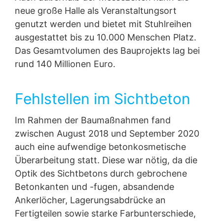
neue große Halle als Veranstaltungsort
Widerruf Ihrer Einwilligung zur Datenverarbeitung
genutzt werden und bietet mit Stuhlreihen
Einige Datenverarbeitungsvorgänge sind nur mit Ihrer
ausdrücklichen Einwilligung möglich. Sie können eine
ausgestattet bis zu 10.000 Menschen Platz.
Messe Düsseldorf
bereits erteilte Einwilligung jederzeit widerrufen. Dazu
Einheitliche Sichtbetonoptik
Das Gesamtvolumen des Bauprojekts lag bei
reicht z. B. eine formlose Mitteilung per E-Mail an uns.
rund 140 Millionen Euro.
Die Rechtmäßigkeit der bis zum Widerruf erfolgten
Mit der neuen Halle 1 wurde für die Düsseldorfer
Datenverarbeitung bleibt vom Widerruf unberührt.
Messe eine überdachte Ausstellungs- und
Veranstaltungsfläche errichtet. Da der Bauherr eine
Beschwerderecht bei der zuständigen
Fehlstellen im Sichtbeton
einheitliche und homogene Optik der
Aufsichtsbehörde
Sichtbetonflächen forderte, mussten
Im Falle datenschutzrechtlicher Verstöße steht dem
Im Rahmen der Baumaßnahmen fand
betonkosmetische Maßnahmen im Innenbereich als
Betroffenen ein Beschwerderecht bei der zuständigen
auch auf Fertigteilen im Außenbereich ausgeführt
Aufsichtsbehörde zu. Zuständige Aufsichtsbehörde in
zwischen August 2018 und September 2020
werden.
datenschutzrechtlichen Fragen ist die
auch eine aufwendige betonkosmetische
Landesbeauftragte für Datenschutz und
Überarbeitung statt. Diese war nötig, da die
Informationsfreiheit NRW, Düsseldorf.
Optik des Sichtbetons durch gebrochene
Recht auf Datenübertragbarkeit
Betonkanten und -fugen, absandende
Sie haben das Recht, Daten, die wir auf Grundlage Ihrer
Ankerlöcher, Lagerungsabdrücke an
Einwilligung oder in Erfüllung eines Vertrags
automatisiert verarbeiten, an sich oder an einen Dritten
Fertigteilen sowie starke Farbunterschiede,
in einem gängigen, maschinenlesbaren Format