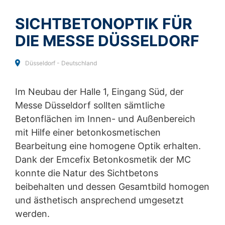
and
Terms of Service
apply.
Widerspruch gegen Datenerfassung
SICHTBETONOPTIK FÜR
Sie können die Erfassung Ihrer Daten durch Google
SENDEN
Analytics verhindern, indem Sie auf folgenden Link
DIE MESSE DÜSSELDORF
klicken. Es wird ein Opt-Out-Cookie gesetzt, der die
Erfassung Ihrer Daten bei zukünftigen Besuchen dieser
Website verhindert:
Düsseldorf - Deutschland
Google Analytics deaktivieren
Im Neubau der Halle 1, Eingang Süd, der
Mehr Informationen zum Umgang mit Nutzerdaten bei
Google Analytics finden Sie in der Datenschutzerklärung
Messe Düsseldorf sollten sämtliche
von Google:
https://support.google.com/analytics/answ
Betonflächen im Innen- und Außenbereich
er/6004245?hl=de
mit Hilfe einer betonkosmetischen
Auftragsdatenverarbeitung
Bearbeitung eine homogene Optik erhalten.
Wir haben mit Google einen Vertrag zur
Dank der Emcefix Betonkosmetik der MC
Auftragsdatenverarbeitung abgeschlossen und setzen
konnte die Natur des Sichtbetons
die strengen Vorgaben der deutschen
Datenschutzbehörden bei der Nutzung von Google
beibehalten und dessen Gesamtbild homogen
Analytics vollständig um.
und ästhetisch ansprechend umgesetzt
werden.
YouTube
Unsere Website nutzt Plugins der von Google