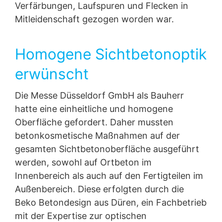
Verfärbungen, Laufspuren und Flecken in
aushändigen zu lassen. Sofern Sie die direkte
Mitleidenschaft gezogen worden war.
Übertragung der Daten an einen anderen
Verantwortlichen verlangen, erfolgt dies nur, soweit es
technisch machbar ist.
Homogene Sichtbetonoptik
Recht zur Auskunft, Berichtigung, Löschung,
erwünscht
Sperrung
Sie sind gemäß Art. 15 DSGVO jederzeit berechtigt
gegenüber MC-Bauchemie um umfangreiche
Die Messe Düsseldorf GmbH als Bauherr
Auskunftserteilung zu den zu Ihrer Person
hatte eine einheitliche und homogene
gespeicherten Daten zu ersuchen. Gemäß Art. 17
DSGVO können Sie jederzeit von uns die Berichtigung,
Oberfläche gefordert. Daher mussten
Löschung und Sperrung einzelner personenbezogener
betonkosmetische Maßnahmen auf der
Daten verlangen.
gesamten Sichtbetonoberfläche ausgeführt
werden, sowohl auf Ortbeton im
Innenbereich als auch auf den Fertigteilen im
Außenbereich. Diese erfolgten durch die
Beko Betondesign aus Düren, ein Fachbetrieb
mit der Expertise zur optischen