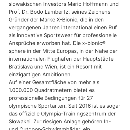
slowakischen Investors Mario Hoffmann und
Im slowakischen Samorín, südlich der Hauptstadt
Widerruf Ihrer Einwilligung zur Datenverarbeitung
Prof. Dr. Bodo Lambertz, seines Zeichens
Bratislava, wurde mit der x-bionic® sphere ein
Einige Datenverarbeitungsvorgänge sind nur mit Ihrer
multifunktionaler Sport- und Freizeitkomplex
Gründer der Marke X-Bionic, die in den
ausdrücklichen Einwilligung möglich. Sie können eine
errichtet. Für Spitzenleistungen in der
bereits erteilte Einwilligung jederzeit widerrufen. Dazu
vergangenen Jahren international einen Ruf
Bauwerksabdichtung sorgte dabei die
reicht z. B. eine formlose Mitteilung per E-Mail an uns.
als innovative Sportswear für professionelle
polymermodifizierte Bitumendickbeschichtung
Die Rechtmäßigkeit der bis zum Widerruf erfolgten
Nafuflex Profi Tech 2 der MC.
Ansprüche erworben hat. Die x-bionic®
Datenverarbeitung bleibt vom Widerruf unberührt.
sphere in der Mitte Europas, in der Nähe der
Beschwerderecht bei der zuständigen
internationalen Flughäfen der Hauptstädte
Aufsichtsbehörde
Bratislava und Wien, ist ein Resort mit
Im Falle datenschutzrechtlicher Verstöße steht dem
Betroffenen ein Beschwerderecht bei der zuständigen
einzigartigen Ambitionen.
Aufsichtsbehörde zu. Zuständige Aufsichtsbehörde in
Auf einer Gesamtfläche von mehr als
datenschutzrechtlichen Fragen ist die
Landesbeauftragte für Datenschutz und
1.000.000 Quadratmetern bietet es
Informationsfreiheit NRW, Düsseldorf.
professionelle Bedingungen für 27
olympische Sportarten. Seit 2016 ist es sogar
Recht auf Datenübertragbarkeit
Sie haben das Recht, Daten, die wir auf Grundlage Ihrer
das offizielle Olympia-Trainingszentrum der
Einwilligung oder in Erfüllung eines Vertrags
Slowakei. Zur riesigen Anlage gehören In-
automatisiert verarbeiten, an sich oder an einen Dritten
und Outdoor-Schwimmbäder, ein
in einem gängigen, maschinenlesbaren Format