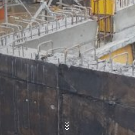
um Reports über die Websiteaktivitäten
zusammenzustellen und um weitere mit der
Websitenutzung und der Internetnutzung verbundene
Dienstleistungen gegenüber dem Websitebetreiber zu
Betreff*
erbringen. Die im Rahmen von Google Analytics von
Ihrem Browser übermittelte IP-Adresse wird nicht mit
anderen Daten von Google zusammengeführt.
Nachricht
Browser Plugin
Sie können die Speicherung der Cookies durch eine
entsprechende Einstellung Ihrer Browser-Software
verhindern; wir weisen Sie jedoch darauf hin, dass Sie in
diesem Fall gegebenenfalls nicht sämtliche Funktionen
dieser Website vollumfänglich werden nutzen können.
Sie können darüber hinaus die Erfassung der durch den
Cookie erzeugten und auf Ihre Nutzung der Website
bezogenen Daten (inkl. Ihrer IP-Adresse) an Google
sowie die Verarbeitung dieser Daten durch Google
verhindern, indem Sie das unter dem folgenden Link
Laden Sie Ihre Bewerbung hoch
verfügbare Browser-Plugin herunterladen und
Dateigröße gesamt:
MB /
MB
installieren:
Ich stimme der
Datenschutzerklärung
der MC-Bauchemie zu.
https://tools.google.com/dlpage/gaoptout?hl=de
This site is protected by reCAPTCH and the Google
Privacy Policy