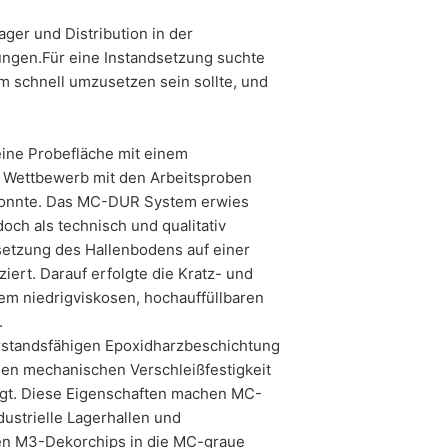
siert verarbeiten, an sich oder an einen
agung der Daten an einen anderen
ger und Distribution in der
ngen.Für eine Instandsetzung suchte
em schnell umzusetzen sein sollte, und
eilung zu den zu Ihrer Person
schung und Sperrung einzelner
ine Probefläche mit einem
m Wettbewerb mit den Arbeitsproben
 konnte. Das MC-DUR System erwies
doch als technisch und qualitativ
setzung des Hallenbodens auf einer
ert. Darauf erfolgte die Kratz- und
em niedrigviskosen, hochauffüllbaren
.
rstandsfähigen Epoxidharzbeschichtung
en mechanischen Verschleißfestigkeit
ugt. Diese Eigenschaften machen MC-
ustrielle Lagerhallen und
den M3-Dekorchips in die MC-graue