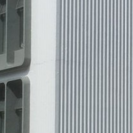
 im Rahmen von Google Analytics von Ihrem Browser übermittelte IP-
durch eine entsprechende Einstellung Ihrer Browser-Software verhind
nicht sämtliche Funktionen dieser Website vollumfänglich werden nu
eugten und auf Ihre Nutzung der Website bezogenen Daten (inkl. Ihr
 verhindern, indem Sie das unter dem folgenden Link verfügbare Br
out?hl=de
rch Google Analytics verhindern, indem Sie auf folgenden Link klick
ftigen Besuchen dieser Website verhindert:
erdaten bei Google Analytics finden Sie in der Datenschutzerklär
r Auftragsdatenverarbeitung abgeschlossen und setzen die strengen
g hoch
on Google Analytics vollständig um.
/
MB