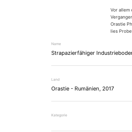
Sie haben das Recht, Daten, die wir auf 
Dritten in einem gängigen, maschinenle
Vor allem 
Verantwortlichen verlangen, erfolgt dies
Vergangen
Orastie Ph
Philips 
Recht zur Auskunft, Berichtigung, Lö
lies Probe
Sie sind gemäß Art. 15 DSGVO jederzei
gespeicherten Daten zu ersuchen. Gemäß
Name
personenbezogener Daten verlangen.
Strapazierfähiger Industriebode
In der rumänischen Stadt 
Orastie SRL, einem Toch
Philips. Sie fertigt hier
Land
Markt. Auf der Suche nac
Orastie - Rumänien, 2017
Instandsetzung der Lager
zahlreichen Tests fiel d
der MC.
Kategorie