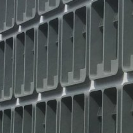
dem Websitebetreiber zu erbringen. Die
von Google zusammengeführt.
Browser Plugin
Sie können die Speicherung der Cookies 
Betreff*
dass Sie in diesem Fall gegebenenfalls 
die Erfassung der durch den Cookie erz
Verarbeitung dieser Daten durch Google
installieren:
https://tools.google.com/dlpage/gaopt
Nachricht
Widerspruch gegen Datenerfassung
Sie können die Erfassung Ihrer Daten du
der die Erfassung Ihrer Daten bei zukün
Google Analytics deaktivieren
Mehr Informationen zum Umgang mit Nutz
om/analytics/answer/6004245?hl=de
Auftragsdatenverarbeitung
Wir haben mit Google einen Vertrag zu
Laden Sie Ihre Bewerbun
Datenschutzbehörden bei der Nutzung v
Dateigröße gesamt:
MB 