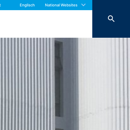
 with an answer as soon as possible.
hrer Nachricht sowie von Ihnen
t
Englisch
National Websites
us again should you find necessary.
Daten verfolgen wir das berechtigte
rund handels- und steuerrechtlicher
nstleister, der die Internetseite in
nen Zeitraum von 10 Jahren
ftsraumes ist nicht beabsichtigt.
00 Amphitheatre Parkway Mountain View,
omputer gespeichert werden und die eine
ber Ihre Benutzung dieser Website
itebetreiber hat ein berechtigtes
mieren.
ogle innerhalb von Mitgliedstaaten der
 vor der Übermittlung in die USA
 und dort gekürzt. Im Auftrag des
rten, um Reports über die
rbundene Dienstleistungen gegenüber