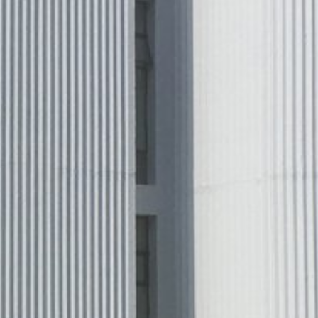
Adresse wird nicht mit anderen Daten
ern; wir weisen Sie jedoch darauf hin,
tzen können. Sie können darüber hinaus
er IP-Adresse) an Google sowie die
owser-Plugin herunterladen und
en. Es wird ein Opt-Out-Cookie gesetzt,
ung von Google:
https://support.google.c
 Vorgaben der deutschen