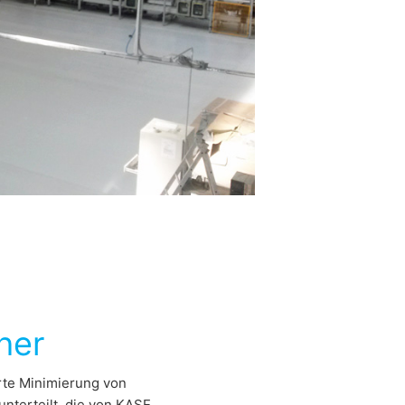
her
rte Minimierung von
nterteilt, die von KASE