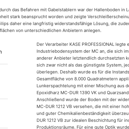
Grundlage Ihrer Einwilligung oder in Erfüllung eines Vertrags automati
sbaren Format aushändigen zu lassen. Sofern Sie die direkte Übertr
durch das Befahren mit Gabelstablern war der Hallenboden in La
 nur, soweit es technisch machbar ist.
heit stark beansprucht worden und zeigte Verschleißerscheinu
ilips daher eine langfristig widerstandsfähige Lösung, die zud
Orastie SRL
schung, Sperrung
flächen von unterschiedlichen Anbietern anlegen.
t berechtigt gegenüber MC-Bauchemie um umfangreiche Auskunftsert
 Art. 17 DSGVO können Sie jederzeit von uns die Berichtigung, Lö
Der Verarbeiter KASE PROFESSIONAL legte e
Industriebodensystem der MC an, die sich i
n
Orastie befindet sich der Sitz der Philips
anderer Anbieter letztendlich durchsetzten
terunternehmen des Elektronikkonzerns
sich zwar nicht als das günstigste System, je
überlegen. Deshalb wurde es für die Instand
 Espressomaschinen für den internationalen
Gesamtfläche von 8.000 Quadratmetern applizi
h einer Industriebodenlösung für die
Lunkerspachtelung mit einer Mischung aus d
- und Distributionsfläche und nach
Epoxidharz MC-DUR 1390 VK und Quarzsand
Anschließend wurde der Boden mit der wide
ie Entscheidung für ein bewährtes System
MC-DUR 1212 VB versehen, die mit einer hoh
und guter Chemikalienbeständigkeit überze
DUR 1212 VB zur idealen Beschichtung für ind
Produktionsräume. Für eine gute Optik wur