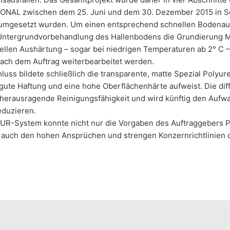
NAL zwischen dem 25. Juni und dem 30. Dezember 2015 in So
umgesetzt wurden. Um einen entsprechend schnellen Bodenau
Untergrundvorbehandlung des Hallenbodens die Grundierung M
ellen Aushärtung – sogar bei niedrigen Temperaturen ab 2° C –
ach dem Auftrag weiterbearbeitet werden.
luss bildete schließlich die transparente, matte Spezial Poly
gute Haftung und eine hohe Oberflächenhärte aufweist. Die dif
 herausragende Reinigungsfähigkeit und wird künftig den Auf
eduzieren.
R-System konnte nicht nur die Vorgaben des Auftraggebers Phi
 auch den hohen Ansprüchen und strengen Konzernrichtlinien d