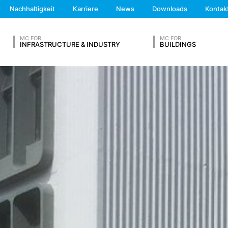
We'll get back to you
ssdaten, Rufnummern, E-Mail-Adresse), das Thema und den Inhalt I
Nachhaltigkeit
Karriere
News
Downloads
Kontak
Feel free to contact 
ese Daten um Ihre Anfrage zu beantworten. Mit der Verarbeitung der 
 (Art. 6 Abs. 1 lit. f DSGVO). Zudem sind wir zur Aufbewahrung aufg
lit. c DSGVO). Eine Weitergabe der Daten erfolgt an unseren Hosting-Die
MC FOR
MC FOR
INFRASTRUCTURE & INDUSTRY
BUILDINGS
 an Dritte erfolgt nicht. Die oben genannten Daten planen wir für ei
ne Übermittlung in Drittländer außerhalb des Europäischen Wirtscha
G ABSCHICKEN
analysedienstes Google Analytics. Anbieter ist die Google Inc., 16
det so genannte "Cookies". Das sind Textdateien, die auf Ihrem C
h Sie ermöglichen. Die durch den Cookie erzeugten Informationen ü
n Google in den USA übertragen und dort gespeichert.
okies erfolgt auf Grundlage von Art. 6 Abs. 1 lit. f DSGVO. Der Webs
haltens, um sowohl sein Webangebot als auch seine Werbung zu opti
Nachname*
on IP-Anonymisierung aktiviert. Dadurch wird Ihre IP-Adresse von Go
rtragsstaaten des Abkommens über den Europäischen Wirtschaftsraum
 volle IP-Adresse an einen Server von Google in den USA übertragen
diese Informationen benutzen, um Ihre Nutzung der Website auszuwe
Telefonnummer
und um weitere mit der Websitenutzung und der Internetnutzung ve