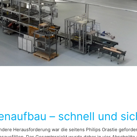
naufbau – schnell und sic
ndere Herausforderung war die seitens Philips Orastie geforde
sausfällen. Das Gesamtprojekt wurde daher in vier Abschnitte u