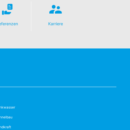
eferenzen
Karriere
inkwasser
nnelbau
ndkraft