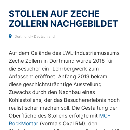
and
Terms of Service
apply.
Widerspruch gegen Datenerfassung
STOLLEN AUF ZECHE
Sie können die Erfassung Ihrer Daten durch Google
SENDEN
Analytics verhindern, indem Sie auf folgenden Link
ZOLLERN NACHGEBILDET
klicken. Es wird ein Opt-Out-Cookie gesetzt, der die
Erfassung Ihrer Daten bei zukünftigen Besuchen dieser
Website verhindert:
Dortmund - Deutschland
Google Analytics deaktivieren
Auf dem Gelände des LWL-Industriemuseums
Mehr Informationen zum Umgang mit Nutzerdaten bei
Google Analytics finden Sie in der Datenschutzerklärung
Zeche Zollern in Dortmund wurde 2018 für
von Google:
https://support.google.com/analytics/answ
die Besucher ein „Lehrbergwerk zum
er/6004245?hl=de
Anfassen“ eröffnet. Anfang 2019 bekam
Auftragsdatenverarbeitung
diese geschichtsträchtige Ausstellung
Wir haben mit Google einen Vertrag zur
Zuwachs durch den Nachbau eines
Auftragsdatenverarbeitung abgeschlossen und setzen
Kohlestollens, der das Besuchererlebnis noch
die strengen Vorgaben der deutschen
Datenschutzbehörden bei der Nutzung von Google
realistischer machen soll. Die Gestaltung der
Analytics vollständig um.
Oberfläche des Stollens erfolgte mit
MC-
RockMortar
YouTube
(vormals Oxal RM), den
Unsere Website nutzt Plugins der von Google