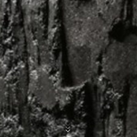
um Reports über die Websiteaktivitäten
zusammenzustellen und um weitere mit der
Websitenutzung und der Internetnutzung verbundene
Dienstleistungen gegenüber dem Websitebetreiber zu
Betreff*
erbringen. Die im Rahmen von Google Analytics von
Ihrem Browser übermittelte IP-Adresse wird nicht mit
anderen Daten von Google zusammengeführt.
Nachricht
Browser Plugin
Sie können die Speicherung der Cookies durch eine
entsprechende Einstellung Ihrer Browser-Software
verhindern; wir weisen Sie jedoch darauf hin, dass Sie in
diesem Fall gegebenenfalls nicht sämtliche Funktionen
dieser Website vollumfänglich werden nutzen können.
Sie können darüber hinaus die Erfassung der durch den
Cookie erzeugten und auf Ihre Nutzung der Website
bezogenen Daten (inkl. Ihrer IP-Adresse) an Google
sowie die Verarbeitung dieser Daten durch Google
verhindern, indem Sie das unter dem folgenden Link
Laden Sie Ihre Bewerbung hoch
verfügbare Browser-Plugin herunterladen und
Dateigröße gesamt:
MB /
MB
installieren:
Ich stimme der
Datenschutzerklärung
der MC-Bauchemie zu.
https://tools.google.com/dlpage/gaoptout?hl=de
This site is protected by reCAPTCH and the Google
Privacy Policy