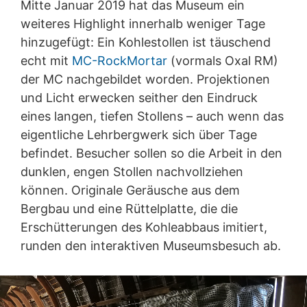
Mitte Januar 2019 hat das Museum ein
aushändigen zu lassen. Sofern Sie die direkte
weiteres Highlight innerhalb weniger Tage
Übertragung der Daten an einen anderen
hinzugefügt: Ein Kohlestollen ist täuschend
Verantwortlichen verlangen, erfolgt dies nur, soweit es
technisch machbar ist.
echt mit
MC-RockMortar
(vormals Oxal RM)
der MC nachgebildet worden. Projektionen
Recht zur Auskunft, Berichtigung, Löschung,
Sperrung
und Licht erwecken seither den Eindruck
Sie sind gemäß Art. 15 DSGVO jederzeit berechtigt
eines langen, tiefen Stollens – auch wenn das
gegenüber MC-Bauchemie um umfangreiche
eigentliche Lehrbergwerk sich über Tage
Auskunftserteilung zu den zu Ihrer Person
gespeicherten Daten zu ersuchen. Gemäß Art. 17
befindet. Besucher sollen so die Arbeit in den
DSGVO können Sie jederzeit von uns die Berichtigung,
dunklen, engen Stollen nachvollziehen
Löschung und Sperrung einzelner personenbezogener
können. Originale Geräusche aus dem
Daten verlangen.
Bergbau und eine Rüttelplatte, die die
Erschütterungen des Kohleabbaus imitiert,
runden den interaktiven Museumsbesuch ab.