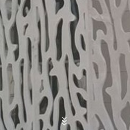
Weitergabe an Dritte erfolgt nicht. Die oben genannten
Daten planen wir für einen Zeitraum von 10 Jahren
aufzubewahren und danach zu löschen. Eine
Übermittlung in Drittländer außerhalb des Europäischen
Betreff*
Wirtschaftsraumes ist nicht beabsichtigt.
Google Analytics
Diese Website nutzt Funktionen des
Nachricht
Webanalysedienstes Google Analytics. Anbieter ist die
Google Inc., 1600 Amphitheatre Parkway Mountain
View, CA 94043, USA. Google Analytics verwendet so
genannte "Cookies". Das sind Textdateien, die auf
Ihrem Computer gespeichert werden und die eine
Analyse der Benutzung der Website durch Sie
ermöglichen. Die durch den Cookie erzeugten
Informationen über Ihre Benutzung dieser Website
werden in der Regel an einen Server von Google in den
USA übertragen und dort gespeichert.
Laden Sie Ihre Bewerbung hoch
Die Speicherung von Google-Analytics-Cookies erfolgt
Dateigröße gesamt:
MB /
MB
auf Grundlage von Art. 6 Abs. 1 lit. f DSGVO. Der
Ich stimme der
Datenschutzerklärung
der MC-Bauchemie zu.
Websitebetreiber hat ein berechtigtes Interesse an der
This site is protected by reCAPTCH and the Google
Privacy Policy