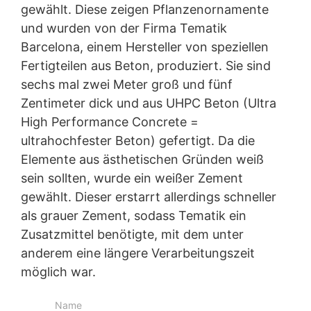
gewählt. Diese zeigen Pflanzenornamente
Browser Plugin
Sie können die Speicherung der Cookies durch eine
In Kolumbien war das betontechnologische Know-
und wurden von der Firma Tematik
entsprechende Einstellung Ihrer Browser-Software
how der MC gefragt: MC lieferte
Barcelona, einem Hersteller von speziellen
verhindern; wir weisen Sie jedoch darauf hin, dass Sie in
Hochleistungsfließmittel für die Herstellung von
Fertigteilen aus Beton, produziert. Sie sind
diesem Fall gegebenenfalls nicht sämtliche Funktionen
ästhetisch ansprechenden Fassadenelementen für
dieser Website vollumfänglich werden nutzen können.
den Flughafen von Santa Marta.
sechs mal zwei Meter groß und fünf
Sie können darüber hinaus die Erfassung der durch den
Zentimeter dick und aus UHPC Beton (Ultra
Cookie erzeugten und auf Ihre Nutzung der Website
High Performance Concrete =
bezogenen Daten (inkl. Ihrer IP-Adresse) an Google
sowie die Verarbeitung dieser Daten durch Google
ultrahochfester Beton) gefertigt. Da die
verhindern, indem Sie das unter dem folgenden Link
Elemente aus ästhetischen Gründen weiß
verfügbare Browser-Plugin herunterladen und
installieren:
sein sollten, wurde ein weißer Zement
https://tools.google.com/dlpage/gaoptout?hl=de
gewählt. Dieser erstarrt allerdings schneller
als grauer Zement, sodass Tematik ein
Widerspruch gegen Datenerfassung
Sie können die Erfassung Ihrer Daten durch Google
Zusatzmittel benötigte, mit dem unter
Analytics verhindern, indem Sie auf folgenden Link
anderem eine längere Verarbeitungszeit
klicken. Es wird ein Opt-Out-Cookie gesetzt, der die
möglich war.
Erfassung Ihrer Daten bei zukünftigen Besuchen dieser
Website verhindert:
Google Analytics deaktivieren
Name