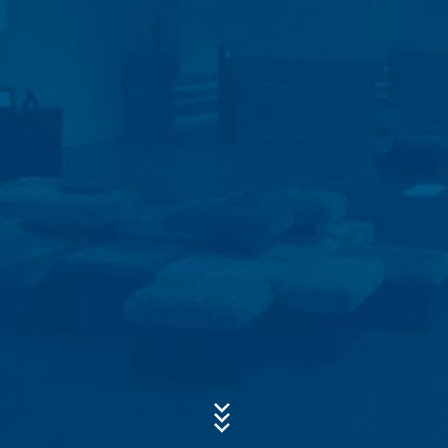
Interesse, Ihre Anfragen zu beantworten (Art. 6 Abs. 1
lit. f DSGVO). Zudem sind wir zur Aufbewahrung
aufgrund handels- und steuerrechtlicher Vorschriften
verpflichtet (Art. 6 Abs. 1 lit. c DSGVO). Eine Weitergabe
Betreff*
der Daten erfolgt an unseren Hosting-Dienstleister, der
die Internetseite in unserem Auftrag hostet. Eine
Weitergabe an Dritte erfolgt nicht. Die oben genannten
Daten planen wir für einen Zeitraum von 10 Jahren
Nachricht
aufzubewahren und danach zu löschen. Eine
Übermittlung in Drittländer außerhalb des Europäischen
Wirtschaftsraumes ist nicht beabsichtigt.
Google Analytics
Diese Website nutzt Funktionen des
Webanalysedienstes Google Analytics. Anbieter ist die
Google Inc., 1600 Amphitheatre Parkway Mountain
View, CA 94043, USA. Google Analytics verwendet so
genannte "Cookies". Das sind Textdateien, die auf
Ihrem Computer gespeichert werden und die eine
Laden Sie Ihre Bewerbung hoch
Analyse der Benutzung der Website durch Sie
Dateigröße gesamt:
MB /
MB
ermöglichen. Die durch den Cookie erzeugten
Ich stimme der
Datenschutzerklärung
der MC-Bauchemie zu.
Informationen über Ihre Benutzung dieser Website
This site is protected by reCAPTCH and the Google
Privacy Policy