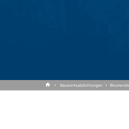
Google Analytics
Diese Website nutzt Funktionen des Web
CA 94043, USA. Google Analytics verwen
Betreff*
Analyse der Benutzung der Website durc
werden in der Regel an einen Server vo
Die Speicherung von Google-Analytics-Co
Interesse an der Analyse des Nutzerver
Nachricht
IP Anonymisierung
Wir haben auf dieser Website die Funkti
Europäischen Union oder in anderen Ve
gekürzt. Nur in Ausnahmefällen wird die
Bauwerksabdichtungen
Bitumendi
Betreibers dieser Website wird Google 
Websiteaktivitäten zusammenzustellen 
dem Websitebetreiber zu erbringen. Die
von Google zusammengeführt.
Browser Plugin
Laden Sie Ihre Bewerbun
Sie können die Speicherung der Cookies 
dass Sie in diesem Fall gegebenenfalls 
Dateigröße gesamt:
MB 