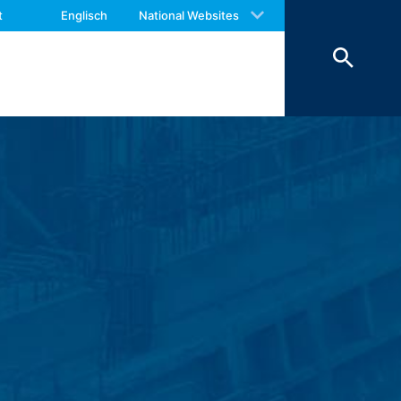
 with an answer as soon as possible.
t
Englisch
National Websites
. 6 Abs. 1 lit. F DSGVO) Informationen
us again should you find necessary.
 der Daten erfolgt aus
hoben werden, sind sie solange von der
eschränkt.
 des Kontaktformulars erfassen wir
hrer Nachricht sowie von Ihnen
Daten verfolgen wir das berechtigte
rund handels- und steuerrechtlicher
nstleister, der die Internetseite in
nen Zeitraum von 10 Jahren
ftsraumes ist nicht beabsichtigt.