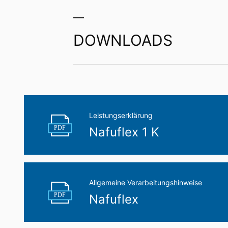
YouTube-Account ausloggen. Die Nutzung
ein berechtigtes Interesse im Sinne von A
Weitere Informationen zum Umgang mit 
es/privacy
.
DOWNLOADS
Wir bewahren im Rahmen von YouTube ke
Empfänger erfolgt nicht.
Widerruf Ihrer Einwilligung zur Daten
Einige Datenverarbeitungsvorgänge sind n
widerrufen. Dazu reicht z. B. eine forml
vom Widerruf unberührt.
Leistungserklärung
Beschwerderecht bei der zuständigen
PDF
Nafuflex 1 K
Im Falle datenschutzrechtlicher Verstö
Aufsichtsbehörde in datenschutzrechtlic
Recht auf Datenübertragbarkeit
Sie haben das Recht, Daten, die wir auf 
Allgemeine Verarbeitungshinweise
Dritten in einem gängigen, maschinenle
Verantwortlichen verlangen, erfolgt dies
PDF
Nafuflex
Recht zur Auskunft, Berichtigung, Lö
Sie sind gemäß Art. 15 DSGVO jederzei