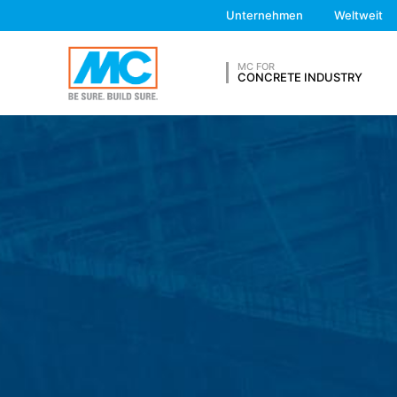
Server-Log-Dateien
& SUPPORT
Unternehmen
Weltweit
Wir als Webseitenbetreiber erheben und 
in so genannten Server-Log-Dateien, die 
- Browsertyp und Browserversion
MC FOR
- verwendetes Betriebssystem
CONCRETE INDUSTRY
- Referrer URL
- Hostname des zugreifenden Rechners
- Uhrzeit der Serveranfrage
BEWERBUN
- IP-Adresse
Eine Zusammenführung dieser Daten mit
Die Server-Log-Dateien werden für maxi
Sicherheitsgründen, um z. B. Missbrauc
Löschung ausgenommen bis der Vorfall en
Kontaktformulare
Vorname*
Wir bieten Ihnen ein Kontaktformular, um
persönliche Daten (Name, Vorname, Adre
angefragtes Infomaterial. Wir nutzen di
Interesse, Ihre Anfragen zu beantworten
Vorschriften verpflichtet (Art. 6 Abs. 1 
Ihre E-Mail*
unserem Auftrag hostet. Eine Weitergabe
aufzubewahren und danach zu löschen. Ei