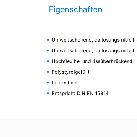
die Erfassung der durch den Cookie erz
Ich stimme der
Datenschu
Eigenschaften
Verarbeitung dieser Daten durch Google
This site is protected 
installieren:
https://tools.google.com/dlpage/gaopt
Widerspruch gegen Datenerfassung
Umweltschonend, da lösungsmittelfr
Sie können die Erfassung Ihrer Daten du
der die Erfassung Ihrer Daten bei zukün
Umweltschonend, da lösungsmittelfr
Google Analytics deaktivieren
Hochflexibel und rissüberbrückend
Mehr Informationen zum Umgang mit Nutz
Nafuflex
om/analytics/answer/6004245?hl=de
Polystyrolgefüllt
Radondicht
Auftragsdatenverarbeitung
Wir haben mit Google einen Vertrag zu
Entspricht DIN EN 15814
Datenschutzbehörden bei der Nutzung v
Einkomponentige polyme
YouTube
(PMBC)
Unsere Website nutzt Plugins der von Go
94066, USA. Wenn Sie eine unserer mit
hergestellt. Dabei wird dem YouTube-Se
sind, ermöglichen Sie YouTube, Ihr Surfv