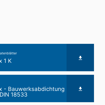
unserer Online-Angebote. Dies stellt
ter:
https://www.google.de/intl/de/polici
nenbezogenen Daten an sonstige
its erteilte Einwilligung jederzeit
erruf erfolgten Datenverarbeitung bleibt
atenblätter
x 1 K
ufsichtsbehörde zu. Zuständige
onsfreiheit NRW, Düsseldorf.
siert verarbeiten, an sich oder an einen
agung der Daten an einen anderen
x - Bauwerksabdichtung
DIN 18533
eilung zu den zu Ihrer Person