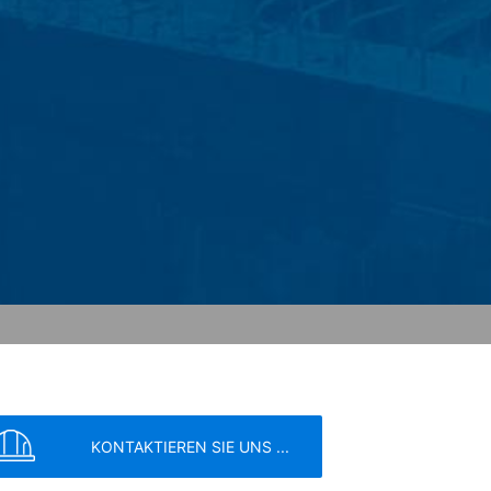
00 Amphitheatre Parkway Mountain View,
omputer gespeichert werden und die eine
ber Ihre Benutzung dieser Website
itebetreiber hat ein berechtigtes
mieren.
ogle innerhalb von Mitgliedstaaten der
 vor der Übermittlung in die USA
 und dort gekürzt. Im Auftrag des
rten, um Reports über die
rbundene Dienstleistungen gegenüber
Adresse wird nicht mit anderen Daten
KONTAKTIEREN SIE UNS ...
ern; wir weisen Sie jedoch darauf hin,
tzen können. Sie können darüber hinaus