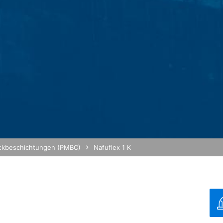
analysedienstes Google Analytics. Anbieter ist die Google Inc., 16
det so genannte "Cookies". Das sind Textdateien, die auf Ihrem C
h Sie ermöglichen. Die durch den Cookie erzeugten Informationen ü
n Google in den USA übertragen und dort gespeichert.
okies erfolgt auf Grundlage von Art. 6 Abs. 1 lit. f DSGVO. Der Webs
haltens, um sowohl sein Webangebot als auch seine Werbung zu opti
on IP-Anonymisierung aktiviert. Dadurch wird Ihre IP-Adresse von Go
rtragsstaaten des Abkommens über den Europäischen Wirtschaftsraum
 volle IP-Adresse an einen Server von Google in den USA übertragen
ckbeschichtungen (PMBC)
Nafuflex 1 K
diese Informationen benutzen, um Ihre Nutzung der Website auszuwe
und um weitere mit der Websitenutzung und der Internetnutzung ve
 im Rahmen von Google Analytics von Ihrem Browser übermittelte IP-
g hoch
durch eine entsprechende Einstellung Ihrer Browser-Software verhind
nicht sämtliche Funktionen dieser Website vollumfänglich werden nu
/
MB