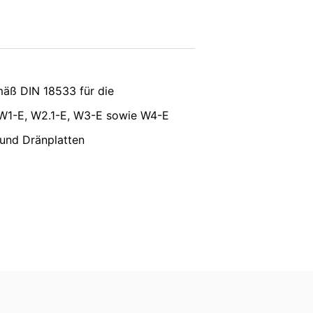
er IP-Adresse) an Google sowie die
owser-Plugin herunterladen und
vice
apply.
SENDEN
äß DIN 18533 für die
en. Es wird ein Opt-Out-Cookie gesetzt,
W1-E, W2.1-E, W3-E sowie W4-E
 und Dränplatten
ung von Google:
https://support.google.c
 Vorgaben der deutschen
e, LLC, 901 Cherry Ave., San Bruno, CA
erbindung zu den Servern von YouTube
 in Ihrem YouTube-Account eingeloggt
e verhindern, indem Sie sich aus Ihrem