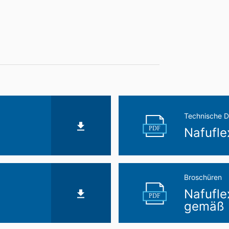
 von YouTube erfolgt im Interesse einer ansprechenden Darstellung 
rt. 6 Abs. 1 lit. f DSGVO dar.
Nutzerdaten finden Sie in der Datenschutzerklärung von YouTube un
inerlei personenbezogene Daten auf. Eine Übermittlung der perso
verarbeitung
ur mit Ihrer ausdrücklichen Einwilligung möglich. Sie können eine bere
ose Mitteilung per E-Mail an uns. Die Rechtmäßigkeit der bis zum Wid
Technische D
 Aufsichtsbehörde
PDF
Nafufle
ße steht dem Betroffenen ein Beschwerderecht bei der zuständigen A
hen Fragen ist die Landesbeauftragte für Datenschutz und Informati
Grundlage Ihrer Einwilligung oder in Erfüllung eines Vertrags automati
Broschüren
sbaren Format aushändigen zu lassen. Sofern Sie die direkte Übertr
Nafufle
 nur, soweit es technisch machbar ist.
PDF
gemäß 
schung, Sperrung
t berechtigt gegenüber MC-Bauchemie um umfangreiche Auskunftsert