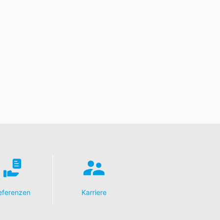
schung und Sperrung einzelner
eferenzen
Karriere