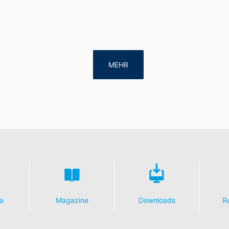
 Art. 17 DSGVO können Sie jederzeit von uns die Berichtigung, Lö
MEHR
a
Magazine
Downloads
R