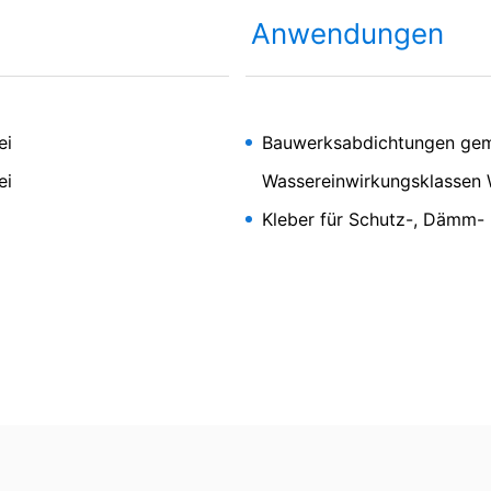
eugten und auf Ihre Nutzung der Website bezogenen Daten (inkl. Ihr
tzerklärung
der MC-Bauchemie zu.
Anwendungen
 verhindern, indem Sie das unter dem folgenden Link verfügbare Br
by reCAPTCH and the Google
Privacy Policy
and
Terms of Ser
out?hl=de
ei
Bauwerksabdichtungen gem
rch Google Analytics verhindern, indem Sie auf folgenden Link klick
ftigen Besuchen dieser Website verhindert:
ei
Wassereinwirkungsklassen 
Kleber für Schutz-, Dämm-
erdaten bei Google Analytics finden Sie in der Datenschutzerklär
 1 K
r Auftragsdatenverarbeitung abgeschlossen und setzen die strengen
on Google Analytics vollständig um.
rmodifizierte Bitumendickbeschichtung
ogle betriebenen Seite YouTube. Betreiber der Seiten ist die YouTub
 einem YouTube-Plugin ausgestatteten Seiten besuchen, wird eine V
rver mitgeteilt, welche unserer Seiten Sie besucht haben. Wenn Sie
erhalten direkt Ihrem persönlichen Profil zuzuordnen. Dies können Si