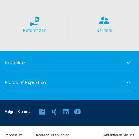
personenbezogene Daten auf. Eine Übermittlung der
personenbezogenen Daten an sonstige Empfänger
erfolgt nicht.
Referenzen
Karriere
Widerruf Ihrer Einwilligung zur Datenverarbeitung
Einige Datenverarbeitungsvorgänge sind nur mit Ihrer
ausdrücklichen Einwilligung möglich. Sie können eine
bereits erteilte Einwilligung jederzeit widerrufen. Dazu
reicht z. B. eine formlose Mitteilung per E-Mail an uns.
Die Rechtmäßigkeit der bis zum Widerruf erfolgten
Produkte
Datenverarbeitung bleibt vom Widerruf unberührt.
Beschwerderecht bei der zuständigen
Fields of Expertise
Aufsichtsbehörde
Im Falle datenschutzrechtlicher Verstöße steht dem
Betroffenen ein Beschwerderecht bei der zuständigen
Aufsichtsbehörde zu. Zuständige Aufsichtsbehörde in
datenschutzrechtlichen Fragen ist die
Folgen Sie uns
Landesbeauftragte für Datenschutz und
Informationsfreiheit NRW, Düsseldorf.
Impressum
Datenschutzerklärung
Kontaktieren Sie uns
Recht auf Datenübertragbarkeit