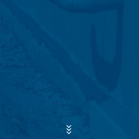
(Name, Vorname, Adressdaten, Rufnummern, E-Mail-
Adresse), das Thema und den Inhalt Ihrer Nachricht
sowie von Ihnen angefragtes Infomaterial. Wir nutzen
diese Daten um Ihre Anfrage zu beantworten. Mit der
Betreff*
Verarbeitung der Daten verfolgen wir das berechtigte
Interesse, Ihre Anfragen zu beantworten (Art. 6 Abs. 1
lit. f DSGVO). Zudem sind wir zur Aufbewahrung
aufgrund handels- und steuerrechtlicher Vorschriften
Nachricht
verpflichtet (Art. 6 Abs. 1 lit. c DSGVO). Eine Weitergabe
der Daten erfolgt an unseren Hosting-Dienstleister, der
die Internetseite in unserem Auftrag hostet. Eine
Weitergabe an Dritte erfolgt nicht. Die oben genannten
Daten planen wir für einen Zeitraum von 10 Jahren
aufzubewahren und danach zu löschen. Eine
Übermittlung in Drittländer außerhalb des Europäischen
Wirtschaftsraumes ist nicht beabsichtigt.
Google Analytics
Laden Sie Ihre Bewerbung hoch
Diese Website nutzt Funktionen des
Dateigröße gesamt:
MB /
MB
Webanalysedienstes Google Analytics. Anbieter ist die
Ich stimme der
Google Inc., 1600 Amphitheatre Parkway Mountain
Datenschutzerklärung
der MC-Bauchemie zu.
View, CA 94043, USA. Google Analytics verwendet so
This site is protected by reCAPTCH and the Google
Privacy Policy