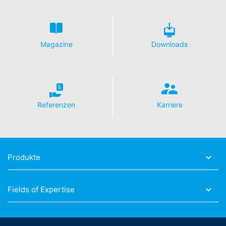
erfolgt nicht.
Widerruf Ihrer Einwilligung zur Datenverarbeitung
Einige Datenverarbeitungsvorgänge sind nur mit Ihrer
ausdrücklichen Einwilligung möglich. Sie können eine
Magazine
Downloads
bereits erteilte Einwilligung jederzeit widerrufen. Dazu
reicht z. B. eine formlose Mitteilung per E-Mail an uns.
Die Rechtmäßigkeit der bis zum Widerruf erfolgten
Datenverarbeitung bleibt vom Widerruf unberührt.
Beschwerderecht bei der zuständigen
Referenzen
Karriere
Aufsichtsbehörde
Im Falle datenschutzrechtlicher Verstöße steht dem
Betroffenen ein Beschwerderecht bei der zuständigen
Aufsichtsbehörde zu. Zuständige Aufsichtsbehörde in
datenschutzrechtlichen Fragen ist die
Produkte
Landesbeauftragte für Datenschutz und
Informationsfreiheit NRW, Düsseldorf.
Fields of Expertise
Recht auf Datenübertragbarkeit
Sie haben das Recht, Daten, die wir auf Grundlage Ihrer
Einwilligung oder in Erfüllung eines Vertrags
automatisiert verarbeiten, an sich oder an einen Dritten