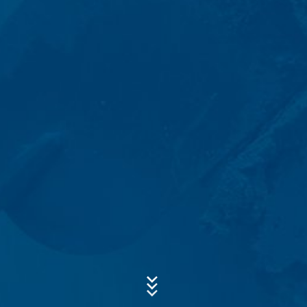
aufgrund handels- und steuerrechtlicher Vorschriften
verpflichtet (Art. 6 Abs. 1 lit. c DSGVO). Eine Weitergabe
der Daten erfolgt an unseren Hosting-Dienstleister, der
die Internetseite in unserem Auftrag hostet. Eine
Weitergabe an Dritte erfolgt nicht. Die oben genannten
Betreff*
Daten planen wir für einen Zeitraum von 10 Jahren
aufzubewahren und danach zu löschen. Eine
Übermittlung in Drittländer außerhalb des Europäischen
Wirtschaftsraumes ist nicht beabsichtigt.
Nachricht
Google Analytics
Diese Website nutzt Funktionen des
Webanalysedienstes Google Analytics. Anbieter ist die
Google Inc., 1600 Amphitheatre Parkway Mountain
View, CA 94043, USA. Google Analytics verwendet so
genannte "Cookies". Das sind Textdateien, die auf
Ihrem Computer gespeichert werden und die eine
Analyse der Benutzung der Website durch Sie
ermöglichen. Die durch den Cookie erzeugten
Laden Sie Ihre Bewerbung hoch
Informationen über Ihre Benutzung dieser Website
Dateigröße gesamt:
MB /
MB
werden in der Regel an einen Server von Google in den
Ich stimme der
Datenschutzerklärung
der MC-Bauchemie zu.
USA übertragen und dort gespeichert.
This site is protected by reCAPTCH and the Google
Privacy Policy