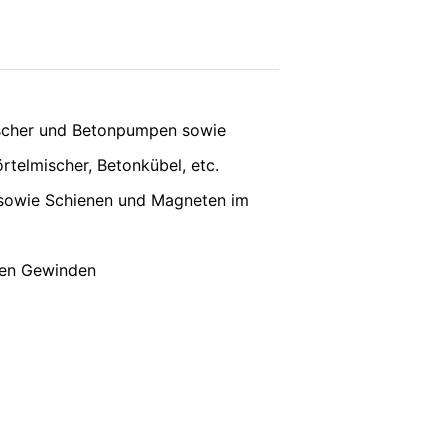
vice
apply.
en. Es wird ein Opt-Out-Cookie gesetzt,
SENDEN
ischer und Betonpumpen sowie
ung von Google:
https://support.google.c
örtelmischer, Betonkübel, etc.
 sowie Schienen und Magneten im
 Vorgaben der deutschen
ten Gewinden
e, LLC, 901 Cherry Ave., San Bruno, CA
erbindung zu den Servern von YouTube
 in Ihrem YouTube-Account eingeloggt
e verhindern, indem Sie sich aus Ihrem
unserer Online-Angebote. Dies stellt
ter:
https://www.google.de/intl/de/polici