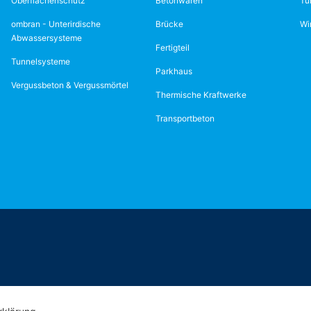
Oberflächenschutz
Betonwaren
Tu
ombran - Unterirdische
Brücke
Wi
Abwassersysteme
Fertigteil
Tunnelsysteme
Parkhaus
Vergussbeton & Vergussmörtel
Thermische Kraftwerke
Transportbeton