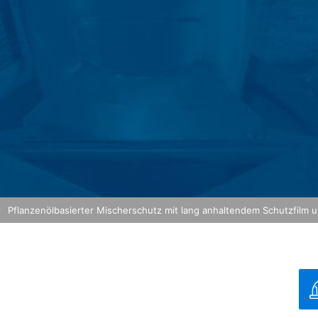
analysedienstes Google Analytics. Anbieter ist die Google Inc., 16
det so genannte "Cookies". Das sind Textdateien, die auf Ihrem C
h Sie ermöglichen. Die durch den Cookie erzeugten Informationen ü
n Google in den USA übertragen und dort gespeichert.
okies erfolgt auf Grundlage von Art. 6 Abs. 1 lit. f DSGVO. Der Webs
haltens, um sowohl sein Webangebot als auch seine Werbung zu opti
on IP-Anonymisierung aktiviert. Dadurch wird Ihre IP-Adresse von Go
rtragsstaaten des Abkommens über den Europäischen Wirtschaftsraum
 volle IP-Adresse an einen Server von Google in den USA übertragen
diese Informationen benutzen, um Ihre Nutzung der Website auszuwe
und um weitere mit der Websitenutzung und der Internetnutzung ve
 im Rahmen von Google Analytics von Ihrem Browser übermittelte IP-
Pflanzenölbasierter Mischerschutz mit lang anhaltendem Schutzfilm 
durch eine entsprechende Einstellung Ihrer Browser-Software verhind
nicht sämtliche Funktionen dieser Website vollumfänglich werden nu
eugten und auf Ihre Nutzung der Website bezogenen Daten (inkl. Ihr
g hoch
 verhindern, indem Sie das unter dem folgenden Link verfügbare Br
/
MB