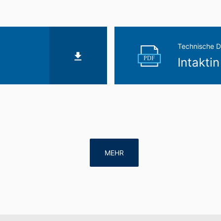
Technische D
PDF
Intaktin
MEHR