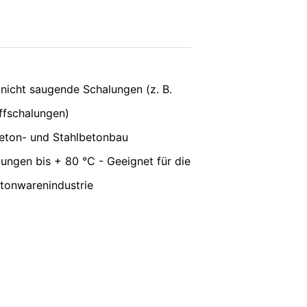
vice
apply.
en. Es wird ein Opt-Out-Cookie gesetzt,
SENDEN
nicht saugende Schalungen (z. B.
offschalungen)
ung von Google:
https://support.google.c
Beton- und Stahlbetonbau
ungen bis + 80 °C - Geeignet für die
 Vorgaben der deutschen
etonwarenindustrie
e, LLC, 901 Cherry Ave., San Bruno, CA
erbindung zu den Servern von YouTube
 in Ihrem YouTube-Account eingeloggt
e verhindern, indem Sie sich aus Ihrem
unserer Online-Angebote. Dies stellt