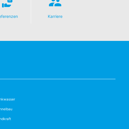
eferenzen
Karriere
inkwasser
nnelbau
ndkraft