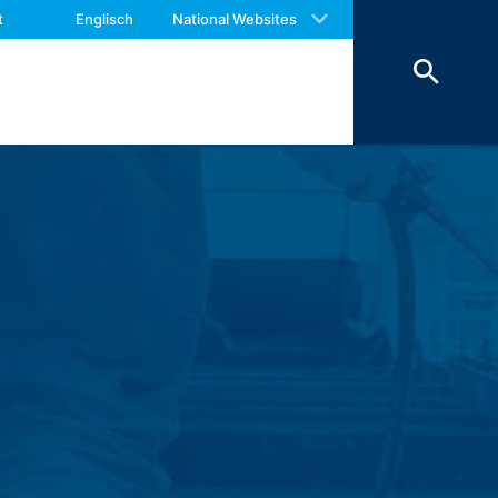
 with an answer as soon as possible.
t
Englisch
National Websites
us again should you find necessary.
 der Daten erfolgt aus
hoben werden, sind sie solange von der
eschränkt.
 des Kontaktformulars erfassen wir
hrer Nachricht sowie von Ihnen
Daten verfolgen wir das berechtigte
rund handels- und steuerrechtlicher
nstleister, der die Internetseite in
nen Zeitraum von 10 Jahren
ftsraumes ist nicht beabsichtigt.