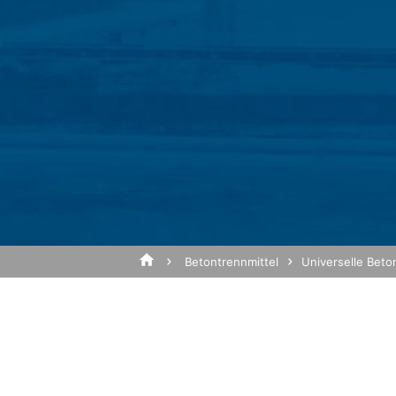
Google Analytics
Diese Website nutzt Funktionen des Web
CA 94043, USA. Google Analytics verwen
Analyse der Benutzung der Website durc
werden in der Regel an einen Server vo
Betreff*
Die Speicherung von Google-Analytics-Co
Interesse an der Analyse des Nutzerver
IP Anonymisierung
Nachricht
Wir haben auf dieser Website die Funkti
Europäischen Union oder in anderen Ve
gekürzt. Nur in Ausnahmefällen wird die
Betreibers dieser Website wird Google 
Websiteaktivitäten zusammenzustellen 
Betontrennmittel
Universelle Beto
dem Websitebetreiber zu erbringen. Die
von Google zusammengeführt.
Browser Plugin
Sie können die Speicherung der Cookies 
dass Sie in diesem Fall gegebenenfalls 
Laden Sie Ihre Bewerbun
die Erfassung der durch den Cookie erz
Dateigröße gesamt:
MB 
Verarbeitung dieser Daten durch Google