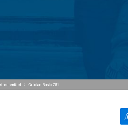
analysedienstes Google Analytics. Anbieter ist die Google Inc., 16
det so genannte "Cookies". Das sind Textdateien, die auf Ihrem C
h Sie ermöglichen. Die durch den Cookie erzeugten Informationen ü
n Google in den USA übertragen und dort gespeichert.
okies erfolgt auf Grundlage von Art. 6 Abs. 1 lit. f DSGVO. Der Webs
haltens, um sowohl sein Webangebot als auch seine Werbung zu opti
on IP-Anonymisierung aktiviert. Dadurch wird Ihre IP-Adresse von Go
rtragsstaaten des Abkommens über den Europäischen Wirtschaftsraum
 volle IP-Adresse an einen Server von Google in den USA übertragen
diese Informationen benutzen, um Ihre Nutzung der Website auszuwe
und um weitere mit der Websitenutzung und der Internetnutzung ve
ntrennmittel
Ortolan Basic 761
 im Rahmen von Google Analytics von Ihrem Browser übermittelte IP-
durch eine entsprechende Einstellung Ihrer Browser-Software verhind
nicht sämtliche Funktionen dieser Website vollumfänglich werden nu
g hoch
eugten und auf Ihre Nutzung der Website bezogenen Daten (inkl. Ihr
/
MB
 verhindern, indem Sie das unter dem folgenden Link verfügbare Br