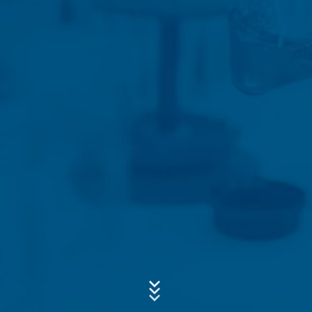
solange von der Löschung ausgenommen bis der Vorfall
endgültig geklärt ist. Für diesen Zeitraum wird die
Verarbeitung eingeschränkt.
Kontaktformulare
Betreff*
Wir bieten Ihnen ein Kontaktformular, um mit uns auf
freiwilliger Basis online in Kontakt zu treten. Im Rahmen
des Kontaktformulars erfassen wir persönliche Daten
(Name, Vorname, Adressdaten, Rufnummern, E-Mail-
Nachricht
Adresse), das Thema und den Inhalt Ihrer Nachricht
sowie von Ihnen angefragtes Infomaterial. Wir nutzen
diese Daten um Ihre Anfrage zu beantworten. Mit der
Verarbeitung der Daten verfolgen wir das berechtigte
Interesse, Ihre Anfragen zu beantworten (Art. 6 Abs. 1
lit. f DSGVO). Zudem sind wir zur Aufbewahrung
aufgrund handels- und steuerrechtlicher Vorschriften
verpflichtet (Art. 6 Abs. 1 lit. c DSGVO). Eine Weitergabe
der Daten erfolgt an unseren Hosting-Dienstleister, der
die Internetseite in unserem Auftrag hostet. Eine
Laden Sie Ihre Bewerbung hoch
Weitergabe an Dritte erfolgt nicht. Die oben genannten
Dateigröße gesamt:
MB /
MB
Daten planen wir für einen Zeitraum von 10 Jahren
Ich stimme der
Datenschutzerklärung
der MC-Bauchemie zu.
aufzubewahren und danach zu löschen. Eine
This site is protected by reCAPTCH and the Google
Privacy Policy
Übermittlung in Drittländer außerhalb des Europäischen