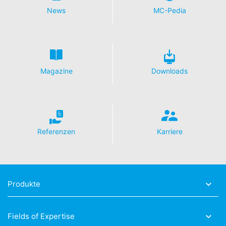
er/6004245?hl=de
News
MC-Pedia
Auftragsdatenverarbeitung
Wir haben mit Google einen Vertrag zur
Auftragsdatenverarbeitung abgeschlossen und setzen
die strengen Vorgaben der deutschen
Datenschutzbehörden bei der Nutzung von Google
Magazine
Downloads
Analytics vollständig um.
YouTube
Unsere Website nutzt Plugins der von Google
betriebenen Seite YouTube. Betreiber der Seiten ist die
YouTube, LLC, 901 Cherry Ave., San Bruno, CA 94066,
Referenzen
Karriere
USA. Wenn Sie eine unserer mit einem YouTube-Plugin
ausgestatteten Seiten besuchen, wird eine Verbindung
zu den Servern von YouTube hergestellt. Dabei wird
dem YouTube-Server mitgeteilt, welche unserer Seiten
Sie besucht haben. Wenn Sie in Ihrem YouTube-Account
Produkte
eingeloggt sind, ermöglichen Sie YouTube, Ihr
Surfverhalten direkt Ihrem persönlichen Profil
zuzuordnen. Dies können Sie verhindern, indem Sie sich
Fields of Expertise
aus Ihrem YouTube-Account ausloggen. Die Nutzung