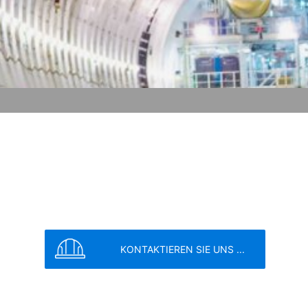
vice
apply.
ung von Google:
https://support.google.c
SENDEN
 Vorgaben der deutschen
e, LLC, 901 Cherry Ave., San Bruno, CA
erbindung zu den Servern von YouTube
 in Ihrem YouTube-Account eingeloggt
e verhindern, indem Sie sich aus Ihrem
unserer Online-Angebote. Dies stellt
ter:
https://www.google.de/intl/de/polici
KONTAKTIEREN SIE UNS ...
nenbezogenen Daten an sonstige