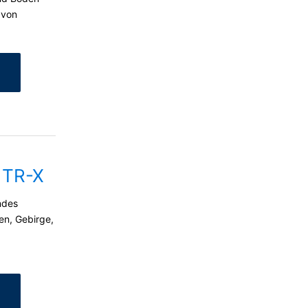
 von
 TR-X
ndes
en, Gebirge,