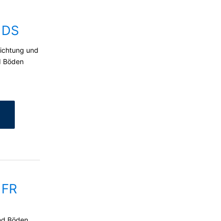
its erteilte Einwilligung jederzeit
erruf erfolgten Datenverarbeitung bleibt
 DS
dichtung und
d Böden
ufsichtsbehörde zu. Zuständige
onsfreiheit NRW, Düsseldorf.
siert verarbeiten, an sich oder an einen
agung der Daten an einen anderen
eilung zu den zu Ihrer Person
schung und Sperrung einzelner
 FR
d
nd Böden