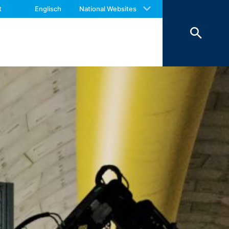
 with an answer as soon as possible.
t
Englisch
National Websites
us again should you find necessary.
 der Daten erfolgt aus
hoben werden, sind sie solange von der
eschränkt.
 des Kontaktformulars erfassen wir
hrer Nachricht sowie von Ihnen
Daten verfolgen wir das berechtigte
rund handels- und steuerrechtlicher
nstleister, der die Internetseite in
nen Zeitraum von 10 Jahren
ftsraumes ist nicht beabsichtigt.
00 Amphitheatre Parkway Mountain View,
omputer gespeichert werden und die eine
ber Ihre Benutzung dieser Website