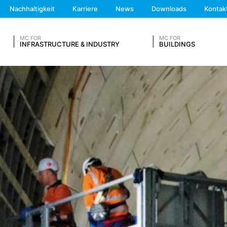
We'll get back to you
Nachhaltigkeit
Karriere
News
Downloads
Kontak
Feel free to contact 
 anderen Datenquellen wird nicht vorgenommen.
MC FOR
MC FOR
INFRASTRUCTURE & INDUSTRY
BUILDINGS
mal 7 Tage gespeichert und anschließend gelöscht. Die Speicherung
hsfälle aufklären zu können. Müssen Daten aus Beweisgründen aufge
dgültig geklärt ist. Für diesen Zeitraum wird die Verarbeitung eing
G ABSCHICKEN
 mit uns auf freiwilliger Basis online in Kontakt zu treten. Im Rahmen
ssdaten, Rufnummern, E-Mail-Adresse), das Thema und den Inhalt I
ese Daten um Ihre Anfrage zu beantworten. Mit der Verarbeitung der 
 (Art. 6 Abs. 1 lit. f DSGVO). Zudem sind wir zur Aufbewahrung aufg
lit. c DSGVO). Eine Weitergabe der Daten erfolgt an unseren Hosting-Die
 an Dritte erfolgt nicht. Die oben genannten Daten planen wir für ei
Nachname*
ne Übermittlung in Drittländer außerhalb des Europäischen Wirtscha
analysedienstes Google Analytics. Anbieter ist die Google Inc., 16
det so genannte "Cookies". Das sind Textdateien, die auf Ihrem C
h Sie ermöglichen. Die durch den Cookie erzeugten Informationen ü
Telefonnummer
n Google in den USA übertragen und dort gespeichert.