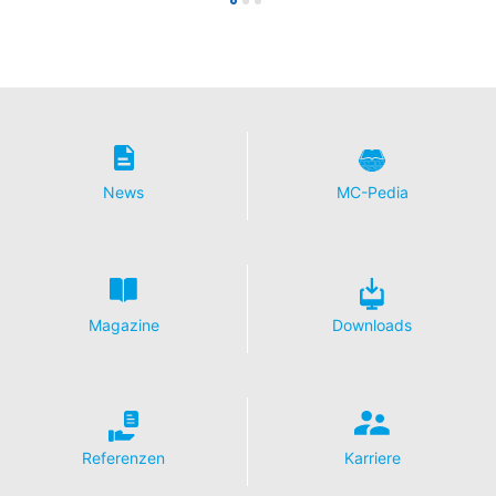
bereits erteilte Einwilligung jederzeit widerrufen. Dazu
reicht z. B. eine formlose Mitteilung per E-Mail an uns.
Die Rechtmäßigkeit der bis zum Widerruf erfolgten
Datenverarbeitung bleibt vom Widerruf unberührt.
Beschwerderecht bei der zuständigen
Aufsichtsbehörde
Im Falle datenschutzrechtlicher Verstöße steht dem
Betroffenen ein Beschwerderecht bei der zuständigen
News
MC-Pedia
Aufsichtsbehörde zu. Zuständige Aufsichtsbehörde in
datenschutzrechtlichen Fragen ist die
Landesbeauftragte für Datenschutz und
Informationsfreiheit NRW, Düsseldorf.
Recht auf Datenübertragbarkeit
Magazine
Downloads
Sie haben das Recht, Daten, die wir auf Grundlage Ihrer
Einwilligung oder in Erfüllung eines Vertrags
automatisiert verarbeiten, an sich oder an einen Dritten
in einem gängigen, maschinenlesbaren Format
aushändigen zu lassen. Sofern Sie die direkte
Übertragung der Daten an einen anderen
Referenzen
Karriere
Verantwortlichen verlangen, erfolgt dies nur, soweit es
technisch machbar ist.