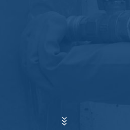
aufgrund handels- und steuerrechtlicher Vorschriften
verpflichtet (Art. 6 Abs. 1 lit. c DSGVO). Eine Weitergabe
der Daten erfolgt an unseren Hosting-Dienstleister, der
die Internetseite in unserem Auftrag hostet. Eine
Weitergabe an Dritte erfolgt nicht. Die oben genannten
Betreff*
Daten planen wir für einen Zeitraum von 10 Jahren
aufzubewahren und danach zu löschen. Eine
Übermittlung in Drittländer außerhalb des Europäischen
Wirtschaftsraumes ist nicht beabsichtigt.
Nachricht
Google Analytics
Diese Website nutzt Funktionen des
Webanalysedienstes Google Analytics. Anbieter ist die
Google Inc., 1600 Amphitheatre Parkway Mountain
View, CA 94043, USA. Google Analytics verwendet so
genannte "Cookies". Das sind Textdateien, die auf
Ihrem Computer gespeichert werden und die eine
Analyse der Benutzung der Website durch Sie
ermöglichen. Die durch den Cookie erzeugten
Laden Sie Ihre Bewerbung hoch
Informationen über Ihre Benutzung dieser Website
Dateigröße gesamt:
MB /
MB
werden in der Regel an einen Server von Google in den
Ich stimme der
Datenschutzerklärung
der MC-Bauchemie zu.
USA übertragen und dort gespeichert.
This site is protected by reCAPTCH and the Google
Privacy Policy