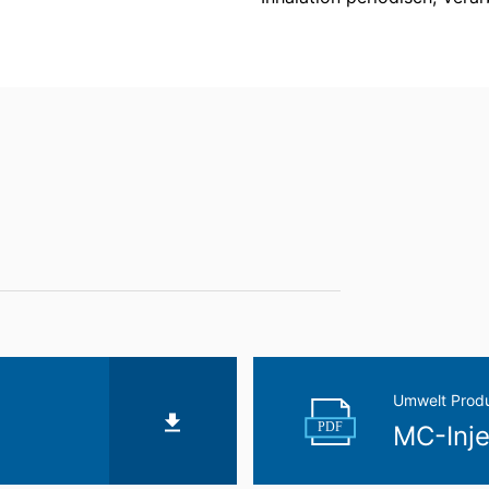
hen Fragen ist die Landesbeauftragte für Datenschutz und Informati
kt GL-95
Grundlage Ihrer Einwilligung oder in Erfüllung eines Vertrags automati
sbaren Format aushändigen zu lassen. Sofern Sie die direkte Übertr
 nur, soweit es technisch machbar ist.
ndes Injektionsharz
schung, Sperrung
t berechtigt gegenüber MC-Bauchemie um umfangreiche Auskunftsert
 Art. 17 DSGVO können Sie jederzeit von uns die Berichtigung, Lö
Umwelt Produ
PDF
MC-Inje