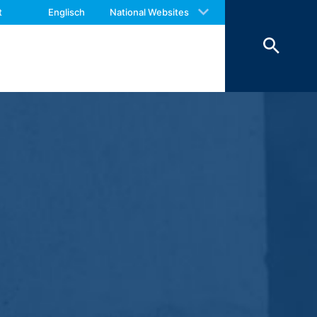
 with an answer as soon as possible.
t
Englisch
National Websites
us again should you find necessary.
 des Kontaktformulars erfassen wir
hrer Nachricht sowie von Ihnen
Daten verfolgen wir das berechtigte
rund handels- und steuerrechtlicher
nstleister, der die Internetseite in
nen Zeitraum von 10 Jahren
ftsraumes ist nicht beabsichtigt.
00 Amphitheatre Parkway Mountain View,
omputer gespeichert werden und die eine
ber Ihre Benutzung dieser Website
itebetreiber hat ein berechtigtes
mieren.
ogle innerhalb von Mitgliedstaaten der
 vor der Übermittlung in die USA