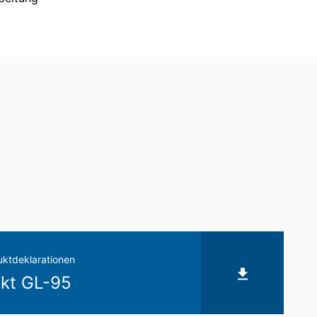
onsfreiheit NRW, Düsseldorf.
siert verarbeiten, an sich oder an einen
agung der Daten an einen anderen
eilung zu den zu Ihrer Person
schung und Sperrung einzelner
ktdeklarationen
kt GL-95