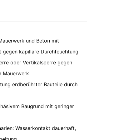
 Vorgaben der deutschen
vice
apply.
e, LLC, 901 Cherry Ave., San Bruno, CA
SENDEN
erbindung zu den Servern von YouTube
 Mauerwerk und Beton mit
 in Ihrem YouTube-Account eingeloggt
e verhindern, indem Sie sich aus Ihrem
 gegen kapillare Durchfeuchtung
unserer Online-Angebote. Dies stellt
erre oder Vertikalsperre gegen
ter:
https://www.google.de/intl/de/polici
in Mauerwerk
nenbezogenen Daten an sonstige
ung erdberührter Bauteile durch
ohäsivem Baugrund mit geringer
its erteilte Einwilligung jederzeit
erruf erfolgten Datenverarbeitung bleibt
rien: Wasserkontakt dauerhaft,
ufsichtsbehörde zu. Zuständige
rbeitung