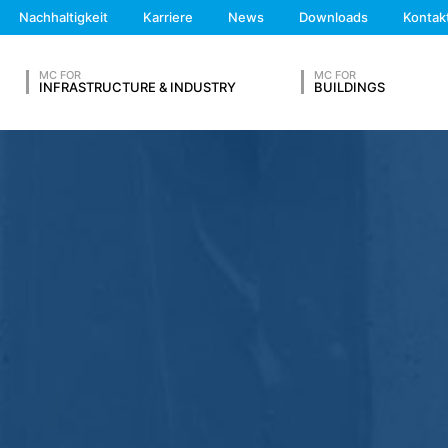
We'll get back to you
Nachhaltigkeit
Karriere
News
Downloads
Kontak
Feel free to contact 
 mit uns auf freiwilliger Basis online in Kontakt zu treten. Im Rahmen
MC FOR
MC FOR
ssdaten, Rufnummern, E-Mail-Adresse), das Thema und den Inhalt I
INFRASTRUCTURE & INDUSTRY
BUILDINGS
ese Daten um Ihre Anfrage zu beantworten. Mit der Verarbeitung der 
 (Art. 6 Abs. 1 lit. f DSGVO). Zudem sind wir zur Aufbewahrung aufg
lit. c DSGVO). Eine Weitergabe der Daten erfolgt an unseren Hosting-Die
 an Dritte erfolgt nicht. Die oben genannten Daten planen wir für ei
G ABSCHICKEN
ne Übermittlung in Drittländer außerhalb des Europäischen Wirtscha
analysedienstes Google Analytics. Anbieter ist die Google Inc., 16
det so genannte "Cookies". Das sind Textdateien, die auf Ihrem C
h Sie ermöglichen. Die durch den Cookie erzeugten Informationen ü
n Google in den USA übertragen und dort gespeichert.
Nachname*
okies erfolgt auf Grundlage von Art. 6 Abs. 1 lit. f DSGVO. Der Webs
haltens, um sowohl sein Webangebot als auch seine Werbung zu opti
on IP-Anonymisierung aktiviert. Dadurch wird Ihre IP-Adresse von Go
Telefonnummer
rtragsstaaten des Abkommens über den Europäischen Wirtschaftsraum