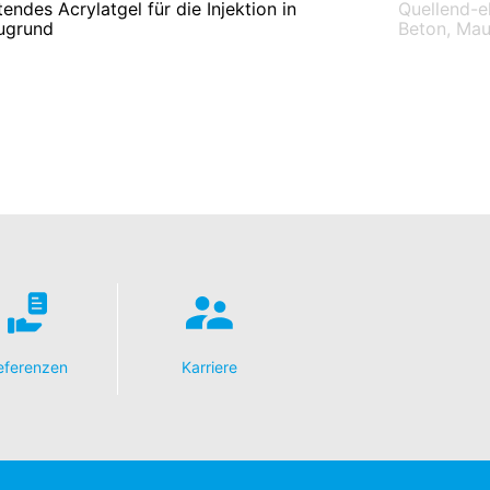
endes Acrylatgel für die Injektion in
Quellend-el
ugrund
Beton, Ma
eferenzen
Karriere