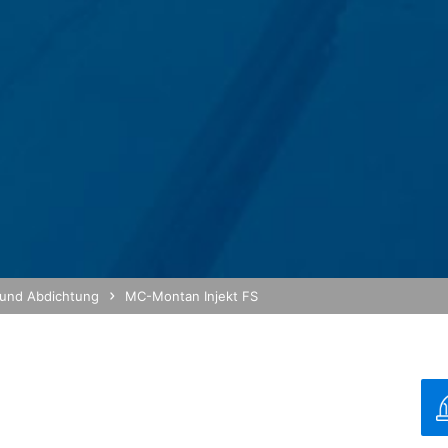
durch eine entsprechende Einstellung Ihrer Browser-Software verhind
nicht sämtliche Funktionen dieser Website vollumfänglich werden nu
eugten und auf Ihre Nutzung der Website bezogenen Daten (inkl. Ihr
 verhindern, indem Sie das unter dem folgenden Link verfügbare Br
out?hl=de
rch Google Analytics verhindern, indem Sie auf folgenden Link klick
ftigen Besuchen dieser Website verhindert:
 und Abdichtung
MC-Montan Injekt FS
erdaten bei Google Analytics finden Sie in der Datenschutzerklär
r Auftragsdatenverarbeitung abgeschlossen und setzen die strengen
g hoch
on Google Analytics vollständig um.
/
MB