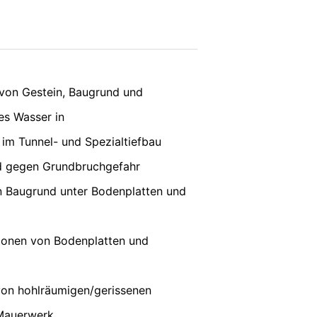
e, LLC, 901 Cherry Ave., San Bruno, CA
vice
apply.
erbindung zu den Servern von YouTube
 in Ihrem YouTube-Account eingeloggt
e verhindern, indem Sie sich aus Ihrem
SENDEN
unserer Online-Angebote. Dies stellt
 von Gestein, Baugrund und
ter:
https://www.google.de/intl/de/polici
s Wasser in
nenbezogenen Daten an sonstige
im Tunnel- und Spezialtiefbau
nd gegen Grundbruchgefahr
its erteilte Einwilligung jederzeit
n Baugrund unter Bodenplatten und
erruf erfolgten Datenverarbeitung bleibt
tionen von Bodenplatten und
ufsichtsbehörde zu. Zuständige
onsfreiheit NRW, Düsseldorf.
von hohlräumigen/gerissenen
Mauerwerk
siert verarbeiten, an sich oder an einen