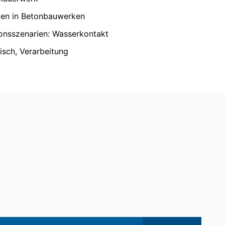
agung der Daten an einen anderen
gen in Betonbauwerken
nsszenarien: Wasserkontakt
eilung zu den zu Ihrer Person
disch, Verarbeitung
schung und Sperrung einzelner