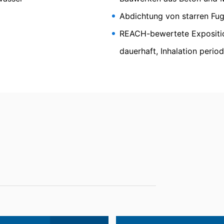
sbaren Format aushändigen zu lassen. Sofern Sie die direkte Übertr
Abdichtung von starren Fu
 nur, soweit es technisch machbar ist.
REACH-bewertete Expositio
an Injekt FS
schung, Sperrung
t berechtigt gegenüber MC-Bauchemie um umfangreiche Auskunftsert
dauerhaft, Inhalation perio
 Art. 17 DSGVO können Sie jederzeit von uns die Berichtigung, Lö
ur Abdichtung und Verfestigung von
 sowie zum Festsetzen und Heben von