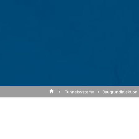
von Google zusammengeführt.
Browser Plugin
Sie können die Speicherung der Cookies 
Betreff*
dass Sie in diesem Fall gegebenenfalls 
die Erfassung der durch den Cookie erz
Verarbeitung dieser Daten durch Google
installieren:
https://tools.google.com/dlpage/gaopt
Nachricht
Widerspruch gegen Datenerfassung
Sie können die Erfassung Ihrer Daten du
der die Erfassung Ihrer Daten bei zukün
Google Analytics deaktivieren
Tunnelsysteme
Baugrundinjektion
Mehr Informationen zum Umgang mit Nutz
om/analytics/answer/6004245?hl=de
Auftragsdatenverarbeitung
Wir haben mit Google einen Vertrag zu
Laden Sie Ihre Bewerbun
Datenschutzbehörden bei der Nutzung v
Dateigröße gesamt:
MB 