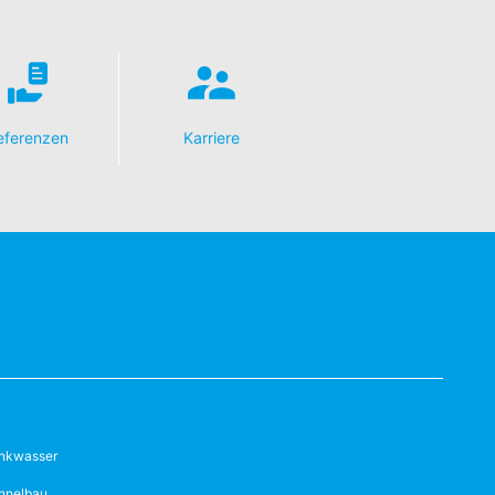
eferenzen
Karriere
inkwasser
nnelbau