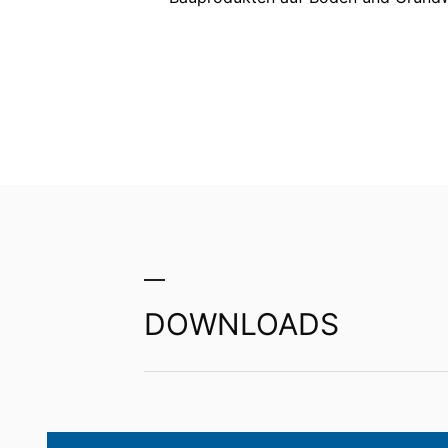
Dritten in einem gängigen, maschinenle
Verantwortlichen verlangen, erfolgt dies
MC-Mont
Recht zur Auskunft, Berichtigung, Lö
Sie sind gemäß Art. 15 DSGVO jederzei
gespeicherten Daten zu ersuchen. Gemäß
personenbezogener Daten verlangen.
Injektions-Hartschaum z
Gebirgszonen und Böden
Bodenplatten
DOWNLOADS