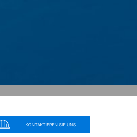
ern; wir weisen Sie jedoch darauf hin,
tzen können. Sie können darüber hinaus
er IP-Adresse) an Google sowie die
owser-Plugin herunterladen und
en. Es wird ein Opt-Out-Cookie gesetzt,
ung von Google:
https://support.google.c
 Vorgaben der deutschen
KONTAKTIEREN SIE UNS ...